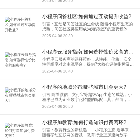
2025-04-06 20:20
平台案例，提供内容电商、私域运营、精准营销的
完整链路指南，助您抓
小程序问答社区:如何通过互动提升收益?
引言：互动是问答社区的生命线 随着小程序生态的
成熟，问答社区类应用成为知识经济的重要载体。
然而，用户活跃度低、变现难仍是普遍痛点。数据
2025-04-06 20:30
显示，高互动社区的广告点击率比普通平台高出
300%以上。本文从实
小程序云服务指南:如何选择性价比高的服务商?
小程序云服务商的选择策略，从性能、价格、安全
性等维度对比主流平台，提供7大核心评估指标及真
实案例，助您避开隐藏成本陷阱，精准匹配高性价
2025-04-06 20:40
比云服务方案！ 一、为什么小程序必须重视云服务
选择
小程序的地域分布:哪些城市机会更大?
引言 随着微信、支付宝等超级App生态的成熟，小
程序已成为企业数字化转型的标配工具。然而，不
同城市的小程序渗透率、用户习惯及竞争格局差异
2025-04-06 20:50
显著。对于开发者、创业者而言，精准锁定高潜力
城市，是降低试错成
小程序加教育:如何打造知识付费闭环?
引言：教育行业的新机遇——小程序生态 近年来，
随着移动互联网的普及，教育行业正加速向数字
化、轻量化转型。微信小程序凭借“无需下载、即用