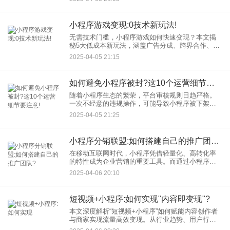
快速打造高流量小程序自媒体！ 一、为什么选择小
程
小程序游戏变现:0技术新玩法!
无需技术门槛，小程序游戏如何快速变现？本文揭
秘5大低成本新玩法，涵盖广告分成、跨界合作、私
域流量运营等创新模式，结合头部案例拆解，助开
2025-04-05 21:15
发者轻松实现月入10万+！适合个人创业者及中小团
队的实战攻略。
如何避免小程序被封?这10个运营细节要注意!
随着小程序生态的繁荣，平台审核规则日趋严格。
一次不经意的违规操作，可能导致小程序被下架甚
至永久封禁，给业务带来巨大损失。本文梳理了10
2025-04-05 21:25
个高频踩坑点及应对策略，帮助开发者与运营者提
前规避风险！
小程序分销联盟:如何搭建自己的推广团队?
在移动互联网时代，小程序凭借轻量化、高转化率
的特性成为企业营销的重要工具。而通过小程序分
销联盟模式，企业可以快速实现用户裂变与业绩增
2025-04-06 20:10
长。本文将系统讲解如何从0到1搭建高效的推广团
队，并提供可落地的执行
短视频+小程序:如何实现"内容即变现"?
本文深度解析“短视频+小程序”如何赋能内容创作者
与商家实现流量高效变现。从行业趋势、用户行为
洞察到实战策略，结合抖音、快手、微信小程序等