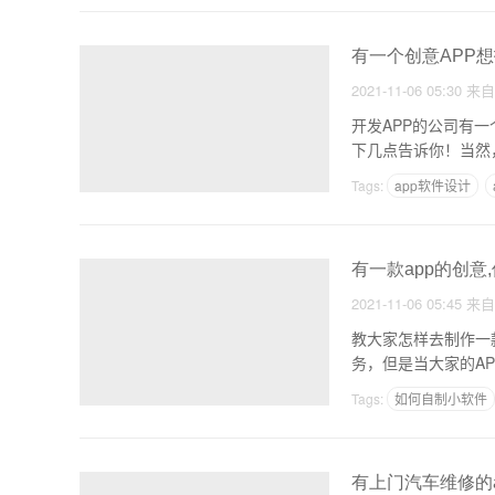
有一个创意APP想
2021-11-06 05:30
来
开发APP的公司有
下几点告诉你！当然
Tags:
app软件设计
人力资源app制作费用
有一款app的创意
2021-11-06 05:45
来
教大家怎样去制作一
务，但是当大家的A
Tags:
如何自制小软件
如何创作买房app
有上门汽车维修的a