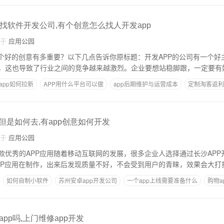
找软件开发公司,有个创意怎么找人开发app
自于
应用公园
一个好的创意有多重要？以下几点告诉你原标题：开发APP的公司有一个好
，这也导致了行业之间的竞争越来越激烈。企业要想站稳脚跟，一定要有
app如何拉新
APP用什么平台可以做
app后期维护与运营成本
定制淘客返利
一览表
,但是如何去,有app创意如何开发
自于
应用公园
款优秀的APP应用随着移动互联网的发展，很多企业人选择通过长沙APP
PP应用在制作，出来后发现质量不好，不会受到用户的青睐，效果会大打
如何自制小软件
苏州安卓app开发公司
一个app上线需要准备什么
购物a
pp吗,上门维修app开发