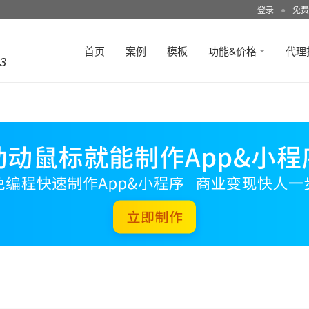
登录
●
免费
首页
案例
模板
功能&价格
代理
3