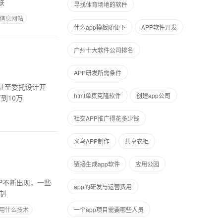
联
寻找体育场地的软件
信息网站
什么app模板随便下
APP软件开发
广州十大软件公司排名
APP研发所需条件
，甚至委托设计开
html单页克隆软件
创建app公司
到10万
社交APP推广得花多少钱
义乌APP制作
共享衣柜
链接生成app软件
​应用公园
PP不断出现，一些
app的研发与运营费用
PP定制
发用什么技术
一个app项目需要哪些人员