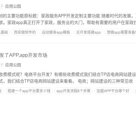
自于
应用公园
功能原标题：家政服务APP开发定制主要功能 随着时代的发展，互联网可以满足越
求。家政app真正打开了家政，服务业的大门，帮助有需要的用户在家政
么基础
西安做软件的
运动健身app模板
无开发搭建app
想做app需要准备
系统
了APP,app开发市场
自于
应用公园
费模式呢？电商平台开发？有哪些收费模式我们结合TP店电商网站建设来看看。
开发？有哪些收费模式，我们结合TP店电商网站建设来看看。 电商；网站建设的三种常见收
南
搭建一个app平台要多少钱
app开发流程8个步骤
加盟APP平台哪个好