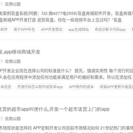
自于
应用公园
发案例盲盒系统(阿鹏：I32.微4277电2558)盲盒商城软件开发，盲盒商
盒商城模型开发，盲盒商城APP开发打造 说到盲盒，你在一些视频平台上见过吗？“盲盒
p软件
南宁APP外包
APP开发想法
app生成网站
奇冠诊断卡代码app
发,app移动商城开发
自于
应用公园
选择公司的标准是什么？ 首先，强调实用性 每个流行的应用程序都是以用户
人会在应用程序中添加任何功能来满足用户的偏好和需求。所以在添加任
基本信息
开源代码怎么制作成安卓App
APP制作的成本
商城APP更新升级是
APP的开发步骤
货的超市app叫便什么,开发一个超市送货上门的app
自于
应用公园
怎样的 APP定制开发公司目前市场情况如何 21世纪热门的事情是什么？APP应用