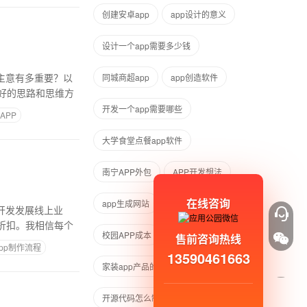
创建安卓app
app设计的意义
设计一个app需要多少钱
主意有多重要？以
同城商超app
app创造软件
好的思路和思维方
开发一个app需要哪些
APP
大学食堂点餐app软件
南宁APP外包
APP开发想法
在线咨询
app生成网站
奇冠诊断卡代码app
开发发展线上业
折扣。我相信每个
校园APP成本
售前咨询热线
pp制作流程
13590461663
家装app产品的基本信息
开源代码怎么制作成安卓App