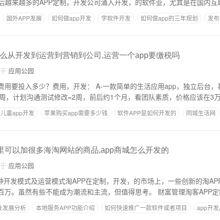
后越来越多的APP定制，开发公司涌入开发，的软件业，尤其是在国内互
国外APP发展
如何做app开发
学软件开发
如何做app的三年规划
发布
怎么从开发到运营到营销到公司,运营一个app要缴税吗
自于
应用公园
费用要投入多少？费用，开发： A-一款简单的生活应用app，独立后台
周，计划沟通测试修改=2周，前后约1个月，看团队素质，价格应该在3万
儿童app开发
苹果购买app需要多少钱
软件APP是如何开发的
同城生活网
里可以加很多海淘网站的商品,app商城怎么开发的
自于
应用公园
3种开发模式及运营模式淘APP在定制，开发，的市场上，一些创新的淘A
淘APP的下载量接近百万。虽然有些不能成为潮流和主流，但值得思考。 财富管理淘客A
业发展分析
本地服务APP功能介绍
如何快速推广一款软件或者项目
app开
做软件多少钱