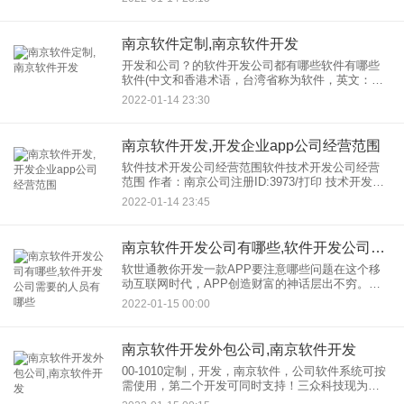
营的项目，然后在给公司，起名的时候一定要把握
好，他取的
南京软件定制,南京软件开发
开发和公司？的软件开发公司都有哪些软件有哪些
软件(中文和香港术语，台湾省称为软件，英文：
Software)是以特定顺序组织的计算机数据和指令的
2022-01-14 23:30
集合。简单来说，软件就是程序和文档的集合。也
指社会结
南京软件开发,开发企业app公司经营范围
软件技术开发公司经营范围软件技术开发公司经营
范围 作者：南京公司注册ID:3973/打印 技术开发公
司业务范围参考1: 许可经营项目：(上述经营范围涉
2022-01-14 23:45
及许可经营项目的，凭许可证书或批
南京软件开发公司有哪些,软件开发公司需要的人员有哪些
软世通教你开发一款APP要注意哪些问题在这个移
动互联网时代，APP创造财富的神话层出不穷。越
来越多的企业人和企业家瞄准了APP开发，但其中
2022-01-15 00:00
一些还处于起步阶段，已经过了PASS，而另一些则
越跑越好。如何
南京软件开发外包公司,南京软件开发
00-1010定制，开发，南京软件，公司软件系统可按
需使用，第二个开发可同时支持！三众科技现为在
江苏证券交易所上市的国家高新技术企业，企业、