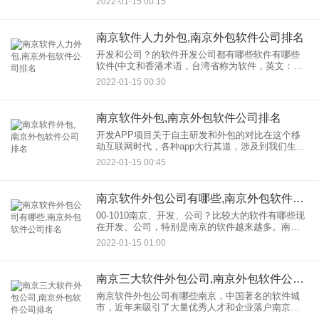
2022-01-15 00:15
江苏省“双软”企业、江苏省重点文化科技企业、江苏
省中小科技企
南京软件人力外包,南京外包软件公司排名
开发和公司？的软件开发公司都有哪些软件有哪些
软件(中文和香港术语，台湾省称为软件，英文：
Software)是以特定顺序组织的计算机数据和指令的
2022-01-15 00:30
集合。简单来说，软件就是程序和文档的集合。也
指社会结
南京软件外包,南京外包软件公司排名
开发APP项目关于自主研发和外包的对比在这个移
动互联网时代，各种app大行其道，涉及到我们生活
的方方面面。开发的一款应用并不新鲜。根据不同
2022-01-15 00:45
的开发模式，主要有两种方式：自主研发和软件外
包今天，南京索菲特
南京软件外包公司有哪些,南京外包软件公司排名
00-1010南京、开发、公司？比较大的软件有哪些现
在开发、公司，特别是南京的软件越来越多。南
京、开发、公司？有哪些比较大的软件现在让我们
2022-01-15 01:00
一起来看看南京软件开发公司索菲特吧！ 首先看软
件外包公司是
南京三大软件外包公司,南京外包软件公司排名
南京软件外包公司有哪些南京，中国著名的软件城
市，近年来吸引了大量优秀人才和企业落户南京。
那么南京、外包、公司？有哪些优秀的软件，今天