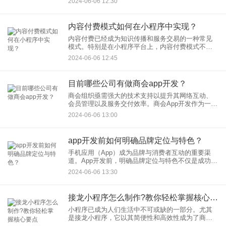
2024-06-06 12:30
泛。那么，如何制作一款功能齐全的视频小程序
呢？视频小程序的开发流程，
内容付费模式如何在小程序中实现？
内容付费已经成为知识传播和服务交易的一种常见
模式。特别是在小程序平台上，内容付费模式不仅
帮助内容创作者实现了价值转化，还为用户提供了
2024-06-06 12:45
更加个性化和专业化的服务。付费模式在小程序中
的实现路径，并阐述如何通
目前哪些公司有做商会app开发？
商会组织亟需强大的技术支持以提升其网络互动、
会员管理以及服务交付效率。商会App开发作为一种
专业的解决方案，旨在通过构建定制化的移动应用
2024-06-06 13:00
程序来满足这些需求。目前，市场上有一些专业的IT
服务公司提供商会
app开发前如何明确品牌定位与特色？
手机应用（App）成为品牌与消费者互动的重要渠
道。App开发前，明确品牌定位与特色不仅是成功推
出市场的关键，更是决定App能否突破激烈竞争、吸
2024-06-06 13:30
引目标用户的重要因素。在App开发前期有效地明确
品牌定位与
接龙小程序怎么制作?教你轻松掌握核心要点
小程序已成为人们生活中不可或缺的一部分。尤其
是接龙小程序，它以其简便性和高效性成为了商家
推广产品、组织活动不可或缺的工具。那么，小程