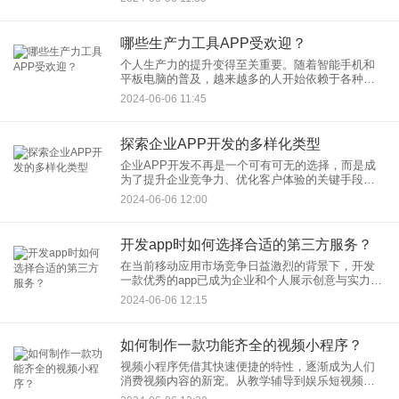
——流量主小程序，这一模式如何帮助您高效地解
锁赚钱潜力。同时，我们将讨
哪些生产力工具APP受欢迎？
个人生产力的提升变得至关重要。随着智能手机和
平板电脑的普及，越来越多的人开始依赖于各种生
产力工具APP来管理日常任务、提高工作效率和组
2024-06-06 11:45
织个人生活。生产力工具APP在用户中受到欢迎，
并分析它们受欢迎的原
探索企业APP开发的多样化类型
企业APP开发不再是一个可有可无的选择，而是成
为了提升企业竞争力、优化客户体验的关键手段。
本文旨在探讨企业APP开发的多样化类型，并解析
2024-06-06 12:00
如何利用这些不同类型的APP来解决企业面临的各
种挑战。通过深入了
开发app时如何选择合适的第三方服务？
在当前移动应用市场竞争日益激烈的背景下，开发
一款优秀的app已成为企业和个人展示创意与实力的
重要途径。然而，app开发过程中的一个关键决策是
2024-06-06 12:15
选择合适的第三方服务。这些服务往往包括云存
储、推送通知、支付
如何制作一款功能齐全的视频小程序？
视频小程序凭借其快速便捷的特性，逐渐成为人们
消费视频内容的新宠。从教学辅导到娱乐短视频，
再到企业品牌推广，视频小程序的应用场景日益广