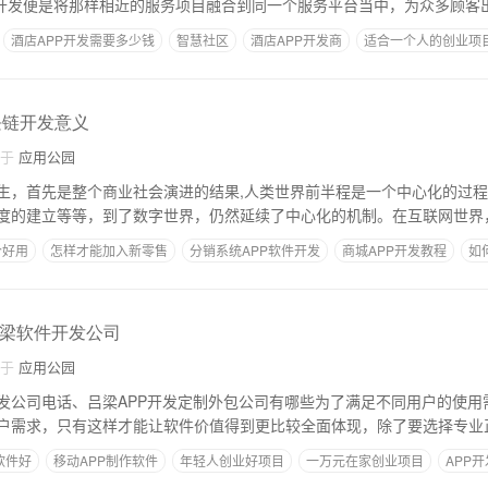
p开发便是将那样相近的服务项目融合到同一个服务平台当中，为众多顾客
酒店APP开发需要多少钱
智慧社区
酒店APP开发商
适合一个人的创业项
块链开发意义
自于
应用公园
生，首先是整个商业社会演进的结果,人类世界前半程是一个中心化的过
度的建立等等，到了数字世界，仍然延续了中心化的机制。在互联网世界
个好用
怎样才能加入新零售
分销系统APP软件开发
商城APP开发教程
如
吕梁软件开发公司
自于
应用公园
发公司电话、吕梁APP开发定制外包公司有哪些为了满足不同用户的使用
户需求，只有这样才能让软件价值得到更比较全面体现，除了要选择专业
软件好
移动APP制作软件
年轻人创业好项目
一万元在家创业项目
APP