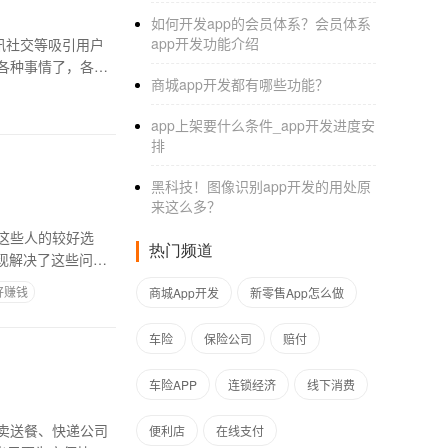
如何开发app的会员体系？会员体系
app开发功能介绍
讯社交等吸引用户
各种事情了，各种
商城app开发都有哪些功能？
app上架要什么条件_app开发进度安
排
黑科技！图像识别app开发的用处原
来这么多？
这些人的较好选
热门频道
现解决了这些问
好赚钱
商城App开发
新零售App怎么做
车险
保险公司
赔付
车险APP
连锁经济
线下消费
卖送餐、快递公司
便利店
在线支付