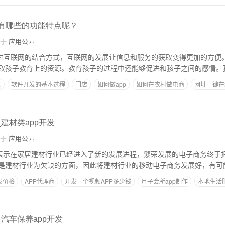
发有哪些的功能特点呢？
自于
应用公园
通过互联网的结合方式，互联网的发展让信息和服务的获取变得更加的方便
取孩子教育上的资源。教育孩子的过程中还能够促进和孩子之间的感情。
发
软件开发的基本过程
门店
如何做app
如何在农村做电商
网址一键在
_建材类app开发
自于
应用公园
司表示在家居建材行业已经进入了新的发展进程，繁荣发展的电子商务终于
是建材行业为欠缺的方面，因此将建材行业的移动电子商务发展好，有可
发价格
APP代理商
开发一个视频APP多少钱
月子会所app制作
本地生活服
_汽车保养app开发