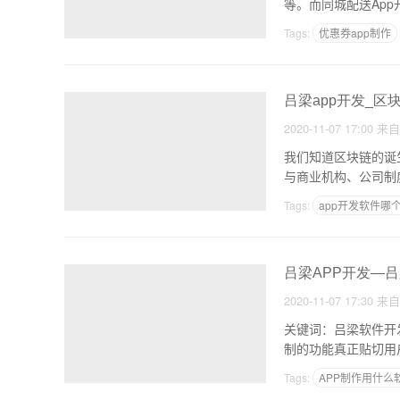
等。而同城配送Ap
的
Tags:
优惠券app制作
小程序发展趋势
吕梁app开发_区
2020-11-07 17:00
来
我们知道区块链的诞
与商业机构、公司制
信
Tags:
app开发软件哪
手机APP设计
吕梁APP开发—
2020-11-07 17:30
来
关键词：吕梁软件开
制的功能真正贴切用
公
Tags:
APP制作用什么
乡镇做什么生意好