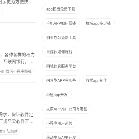
出示更为方便快捷
app模板免费下载
目
手机APP如何赚钱
机械app多少钱
创业办公免费工具
自媒体如何赚钱
程，各种各样的权力
，互联网银行，微
同城信息服务平台
何用微信小程序赚钱
内容型APP有哪些
救援app制作
种植app开发
太原APP推广公司有哪些
需求，保证软件定
正规吕梁软件开发
小程序用户运营
开发团队组建
移动电商APP开发