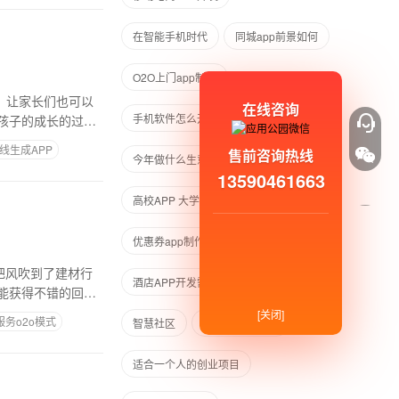
在智能手机时代
同城app前景如何
O2O上门app制作
。让家长们也可以
在线咨询
手机软件怎么开发
孩子的成长的过程
线生成APP
售前咨询热线
今年做什么生意好赚钱
13590461663
高校APP 大学生社交APP
优惠券app制作
把风吹到了建材行
酒店APP开发需要多少钱
能获得不错的回报
[关闭]
务o2o模式
智慧社区
酒店APP开发商
适合一个人的创业项目