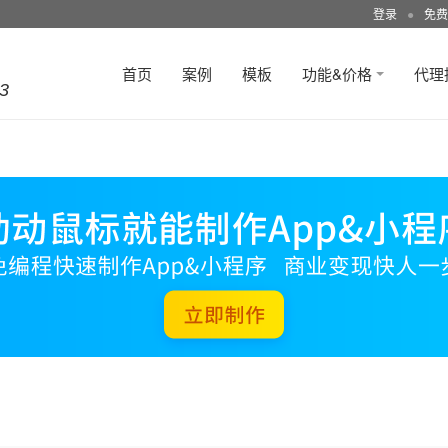
登录
●
免费
首页
案例
模板
功能&价格
代理
3