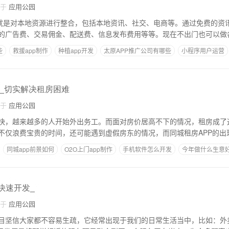
自于
应用公园
用就是对本地资源进行整合，包括本地资讯、社交、电商等。通过免费的资
的广告费、交易佣金、配送费、信息发布费用等等。现在不出门也可以做
些
救援app制作
种植app开发
太原APP推广公司有哪些
小程序用户运营
发_切实解决租房困难
自于
应用公园
快，越来越多的人开始外出务工。而面对房价居高不下的情况，租房成了
不仅浪费宝贵的时间，还可能遇到虚假房东的情况，而同城租房APP的出
同城app前景如何
O2O上门app制作
手机软件怎么开发
今年做什么生意
PP
快速开发_
自于
应用公园
目坚信大家都不容易生疏，它经常出现于我们的日常生活当中，比如：外