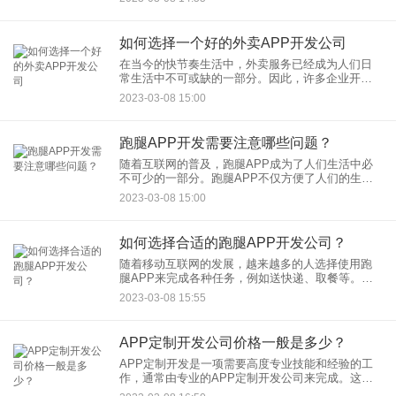
进行交互和销售。然而，对于商家来说，选择一家
适合自己的商城类AP
如何选择一个好的外卖APP开发公司
在当今的快节奏生活中，外卖服务已经成为人们日
常生活中不可或缺的一部分。因此，许多企业开始
投资外卖APP的开发，以吸引消费者并增加销售
2023-03-08 15:00
额。然而，选择一个好的外卖APP开发公司是至关
重要的，因为它决定着最
跑腿APP开发需要注意哪些问题？
随着互联网的普及，跑腿APP成为了人们生活中必
不可少的一部分。跑腿APP不仅方便了人们的生
活，还为企业创造了商机。因此，如果你想开发一
2023-03-08 15:00
个跑腿APP，需要注意以下几个问题： 1
如何选择合适的跑腿APP开发公司？
随着移动互联网的发展，越来越多的人选择使用跑
腿APP来完成各种任务，例如送快递、取餐等。如
果您打算开发一款跑腿APP，那么选择一个可靠的
2023-03-08 15:55
开发公司非常重要。以下是一些如何选择跑腿APP
开发公司的建议。
APP定制开发公司价格一般是多少？
APP定制开发是一项需要高度专业技能和经验的工
作，通常由专业的APP定制开发公司来完成。这种
类型的公司可以帮助客户根据其具体需求创建一个