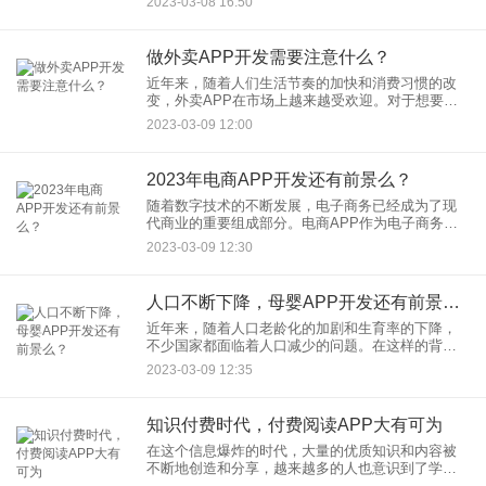
2023-03-08 16:50
定制化的APP。APP定制开发公司通常会使用一系
列工具和技术来设
做外卖APP开发需要注意什么？
近年来，随着人们生活节奏的加快和消费习惯的改
变，外卖APP在市场上越来越受欢迎。对于想要开
发一款外卖APP的人来说，需要注意以下几点。 1.
2023-03-09 12:00
用户体验 用户体验是外卖
2023年电商APP开发还有前景么？
随着数字技术的不断发展，电子商务已经成为了现
代商业的重要组成部分。电商APP作为电子商务的
重要载体之一，已经成为了人们购物、支付、沟通
2023-03-09 12:30
等日常生活的不可或缺的一部分。那么，到了2023
年，电商APP开发
人口不断下降，母婴APP开发还有前景么？
近年来，随着人口老龄化的加剧和生育率的下降，
不少国家都面临着人口减少的问题。在这样的背景
下，母婴APP开发是否还有必要呢？ 首先，虽然人
2023-03-09 12:35
口不断下降，但母婴市场仍然是一个庞
知识付费时代，付费阅读APP大有可为
在这个信息爆炸的时代，大量的优质知识和内容被
不断地创造和分享，越来越多的人也意识到了学习
和知识的重要性。在这样的背景下，知识付费逐渐