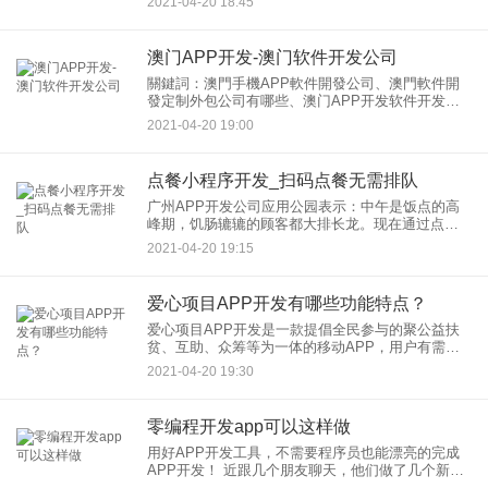
2021-04-20 18:45
行潮州APP开发，不仅保证功能性更强，而且针对
性满足个性化需求，
澳门APP开发-澳门软件开发公司
關鍵詞：澳門手機APP軟件開發公司、澳門軟件開
發定制外包公司有哪些、澳门APP开发软件开发定
制外包公司澳門軟件開發公司哪個好？公司規模：
2021-04-20 19:00
APP軟件開發公司規模是開發商直觀的實力體現，
公司大小、員工人數
点餐小程序开发_扫码点餐无需排队
广州APP开发公司应用公园表示：中午是饭点的高
峰期，饥肠辘辘的顾客都大排长龙。现在通过点餐
小程序，顾客可以在到达饭店前提前下单、拿号。
2021-04-20 19:15
手机浏览菜单更加方便快捷。除此之外还可以直接
在点餐小程序进行催菜、
爱心项目APP开发有哪些功能特点？
爱心项目APP开发是一款提倡全民参与的聚公益扶
贫、互助、众筹等为一体的移动APP，用户有需要
帮助的时候就可以通过平台发起求助，提供相对应
2021-04-20 19:30
的文件证明事件的真实性，平台就会帮客户请求社
会人士、政府等的帮助
零编程开发app可以这样做
用好APP开发工具，不需要程序员也能漂亮的完成
APP开发！ 近跟几个朋友聊天，他们做了几个新的
项目即通过开发APP来去做同城信息发布或者生活