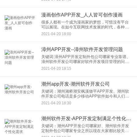
因就是为了节省软件开发时间，还能保证整个流程
达到更专业正规标准，
漫画创作APP开发_人人皆可创作漫画
很多人都有一个成为漫画家的梦想，可惜没有平台
可以展现。在如今互联网技术发展的时代，各种漫
画创作APP平台涌现，给一众漫画爱好者和创作者
2021-04-20 18:00
一个展现平台。 漫画创作APP开发功能：1、操
作简单：五分钟创作
漳州APP开发--漳州软件开发管理问题
关键词:漳州APP开发定制外包公司哪家专业靠谱、
漳州软件开发公司哪家好软件开发项目管理的问题
要提升软件企业的经济效益,措施不外乎开源和节流
2021-04-20 18:15
两个方面,规范的软件管理能够将这两方面进行很好
地融合与实现,然
潮州app开发-潮州软件开发公司
关键词：潮州湘桥潮安枫溪饶平APP开发、潮州软
件开发公司电话是多少移动APP软件如今和人们的
生活密不可分，从工作、学习到生活等等方面都离
2021-04-20 18:30
不开APP应用，APP应用给我们日常衣食信行带了
极大的方便，有些
潮州软件开发-APP开发定制满足个性化需求
关键词：潮州APP开发公司哪家好、潮州软件开发
定制外包公司哪家专业之所以现在大家都比较关注
APP定制服务，主要原因就是通过定制的方式来进