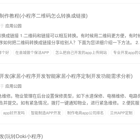
制作教程(小程序二维码怎么转换成链接)
自于
应用公园
用二维码更方便，有时候链接更简单。有
些朋友还不知道小程序如何把二维码转换成链接分享给别人？下面为您详细介绍一下方法。 2.
哪个好
在县城做个保洁APP
怎么把自己开发的app上传网站
专业开发app
小程序中打开app
开发(家居小程序开发智能家居小程序定制开发功能需求分析)
自于
应用公园
择微信，填写维修报告并提交。如有紧急情况，拨打一键通知物业，进行紧急维修。 2.便民服
app好开发吗
智能制造APP开发
制作电商app公司排名
兰州APP定制
正规
(玩转Doki小程序)