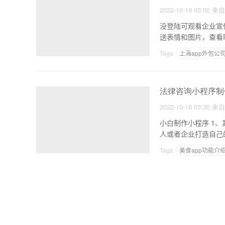
2022-10-18 03:00
来
没登陆可观看企业宣传片 1，在线学习教育小程序开发主页 2.空间直播允许所有注册账号
Tags:
上海app外包公
怎么自己制作外卖app
法律咨询小程序制
2022-10-18 03:30
来
小白制作小程序 1、其他、建站模板 app定制小程序在云上建站更智能的建筑不需要深入网站建筑技术，帮助个
Tags:
美食app功能介
手机APP在线制作