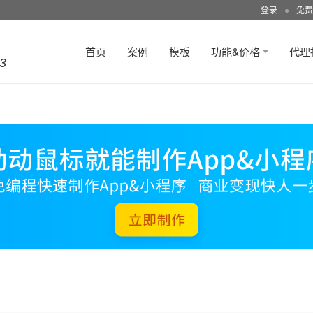
登录
●
免费
首页
案例
模板
功能&价格
代理
3