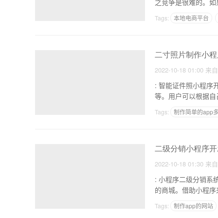
之竞争是很难的。如
地圈
Tags:
本地电商平台
二寸照片制作小程序
2022-10-18 01:00
来
: 智能证件照小程序开发怎么做 1.需求分类。不同类型的证书对照片有
等。用户可以根据自
Tags:
制作简单的app
中山APP制作
二级分销小程序开
2022-10-18 01:30
来
: 小程序二级分销系统开发 1.概念，简而言之，微信平台拥有小程序的接口，方便很
的商城。借助小程序
Tags:
制作app的网站
广州app公司哪家好