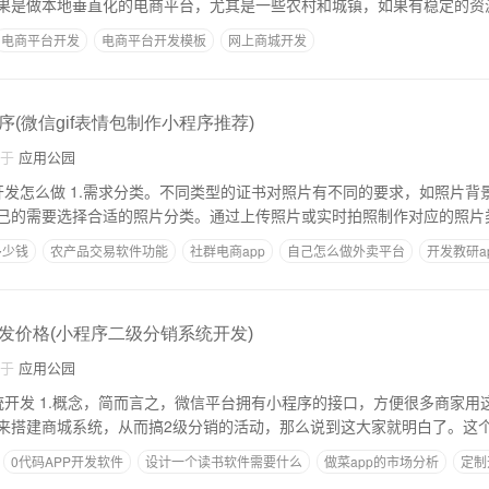
果是做本地垂直化的电商平台，尤其是一些农村和城镇，如果有稳定的资
电商平台开发
电商平台开发模板
网上商城开发
(微信gif表情包制作小程序推荐)
自于
应用公园
不同的要求，如照片背景色、照片尺寸
己的需要选择合适的照片分类。通过上传照片或实时拍照制作对应的照片
多少钱
农产品交易软件功能
社群电商app
自己怎么做外卖平台
开发教研a
发价格(小程序二级分销系统开发)
自于
应用公园
多商家用这个接口链接自己
来搭建商城系统，从而搞2级分销的活动，那么说到这大家就明白了。这
0代码APP开发软件
设计一个读书软件需要什么
做菜app的市场分析
定制