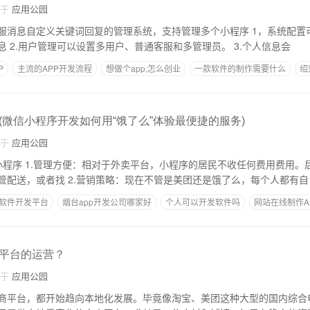
自于
应用公园
定义关键词回复的管理系统，支持管理多个小程序 1，系统配置可配置的消息推送
对接微信平台相关信息 2.用户管理可以设置多用户、普通客服和多管理员。 3.个人信息会
P
主流的APP开发流程
想做个app,怎么创业
一款软件的制作需要什么
绍
(微信小程序开发如何用“饿了么”体验最便捷的服务)
自于
应用公园
费用费用。后台都可以自己
管，后勤也可以自己管配送，或者找 2.营销策略：现在不管是美团还是饿了么，每个人都有
软件开发平台
烟台app开发公司哪家好
个人可以开发软件吗
网站在线制作A
平台的运营？
自于
应用公园
商平台，都开始趋向本地化发展。毕竟像淘宝、美团这种大型的国内综合