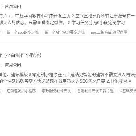
自于
应用公园
在一个聊天室聊天，发
送表情和图片，查看聊天人的信息。只需查看绑定微信。 3.学习任务分为6小段定制学习
司
做一个app的多少钱
做一个APP至少要多少钱
app上架商店,源程序量
自己开发的app使用商用新闻链接
作(小白制作小程序)
自于
应用公园
人或者企业打造自己的个性网站购买魔方快递站现在就用强大的SEO优化只要 2.其他教育培
绍
连锁理发店小程序
家政服务软件开发
香港软件开发工资待遇
O基础安