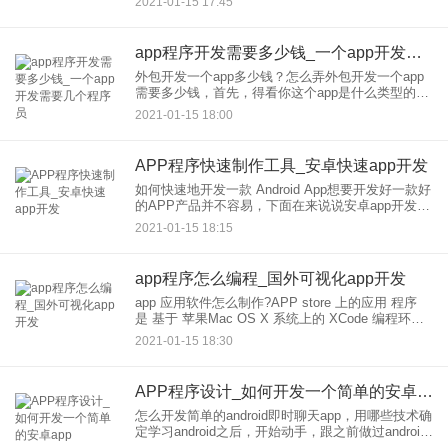
2021-01-15 17:45
APP开发，拥有得天独厚的资源优势，有app软件开
发需求的朋友
app程序开发需要多少钱_一个app开发需要几个程序员
外包开发一个app多少钱？怎么弄外包开发一个app
需要多少钱，首先，得看你这个app是什么类型的，
具体有哪些功能，不能功能的app所需要的费用是不
2021-01-15 18:00
同的，如【应用公园】外包开发一款企业展示类型
的app可
APP程序快速制作工具_安卓快速app开发
如何快速地开发一款 Android App想要开发好一款好
的APP产品并不容易，下面在来说说安卓app开发过
程中需要注意的问题：1、安卓app开发有自己规范
2021-01-15 18:15
的一套标准，您在开发中必须无条件遵守。2、在
app程序怎么编程_国外可视化app开发
app 应用软件怎么制作?APP store 上的应用 程序
是 基于 苹果Mac OS X 系统上的 XCode 编程环境
开发的应用程序，它主要用的语言是 Object C＋＋
2021-01-15 18:30
和 JavaObj
APP程序设计_如何开发一个简单的安卓app
怎么开发简单的android即时聊天app，用哪些技术确
定学习android之后，开始动手，跟之前做过android
的同事，要了开发环境和一本电子书《深入浅出