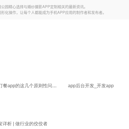
用公园精心选择与婚纱摄影APP定制相关的最新资讯。
图形化操作，让每个人都能成为手机APP应用的制作者和发布者。
关于开发订餐app的这几个原则性问题，必须要重视起来了！
app后台开发_开发app
发详析 | 做行业的佼佼者