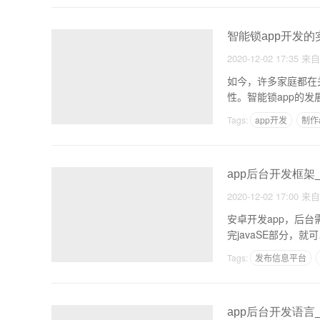
智能锁app开发
2020-12-02 17:35
来
如今，许多家庭都在
性。智能锁app的
Tags:
app开发
制作
app后台开发框架
2020-12-02 17:00
来
安卓开发app，后台需
完javaSE部分，就可
Tags:
发布信息平台
app后台开发语言_