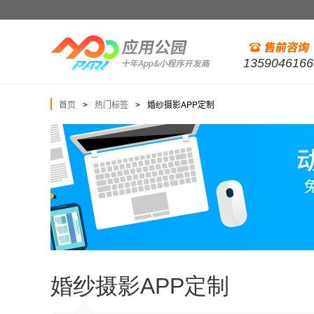
1359046166
首页
热门标签
婚纱摄影APP定制
>
>
婚纱摄影APP定制