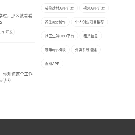
装修建材APP开发
视频APP开发
学过，那么就看看
2.
养生app制作
个人创业项目推荐
APP开发
社区生鲜O2O平台
租赁信息
咖啡app模板
外卖系统搭建
直播APP
学，你知道这个工作
应该都