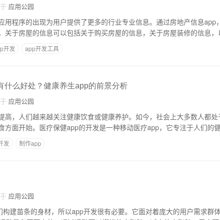
自于
应用公园
应用程序的出现为用户提供了更多的行业专业信息。通过房地产信息app
。关于房屋的信息可以包括关于购买房屋的信息，关于房屋装修的信息，
pp开发
app开发工具
有什么好处？健康养生app的前景分析
自于
应用公园
提高，人们越来越关注健康饮食或健康养护。如今，社会上大多数人都处
食方面开始。医疗保健app的开发是一种移动医疗app，它专注于人们的
p开发
制作app
自于
应用公园
们构建苗条的身材，所以app开发很有必要。它面对着庞大的用户需求群体