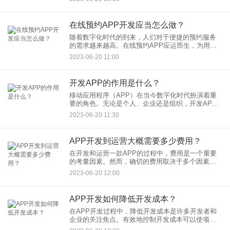
序开发的好处，并说明为什么它成为了越来越多人
的首选。
在线预约APP开发应当怎么做？
随着数字化时代的到来，人们对于便捷的预约服务
的需求越来越高。在线预约APP应运而生，为用户
提供了方便快捷的预约体验。如果您计划开发一款
2023-06-20 11:00
在线预约APP，以下是一些建议，以帮助您更好地
进行开发和实现商业成
开发APP的作用是什么？
移动应用程序（APP）在当今数字化时代扮演着重
要的角色。无论是个人、企业还是组织，开发APP
都具有许多重要的作用。本文将探讨开发APP的作
2023-06-20 11:30
用，并说明为什么越来越多的人选择投资和开发自
己的APP。
APP开发到运营大概需要多少费用？
在开发和运营一款APP的过程中，费用是一个重要
的考量因素。然而，确切的费用取决于多个因素，
包括APP的规模、功能、复杂度、设计需求、开发
2023-06-20 12:00
团队和市场推广策略等。以下是一些常见的费用项
目，供您参考：
APP开发如何降低开发成本？
在APP开发过程中，降低开发成本是许多开发者和
企业的关注焦点。有效地控制开发成本可以使项目
更具可行性，并提高回报率。以下是一些可以帮助