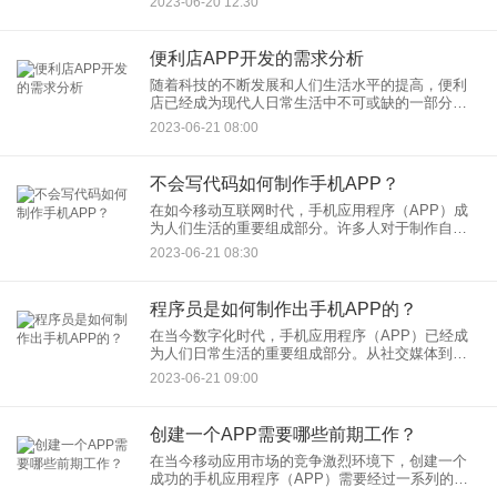
2023-06-20 12:30
您降低APP开发成本的策略和方法：
便利店APP开发的需求分析
随着科技的不断发展和人们生活水平的提高，便利
店已经成为现代人日常生活中不可或缺的一部分。
为了满足用户的需求和提供更便捷的购物体验，许
2023-06-21 08:00
多便利店开始开发自己的移动应用程序（APP）。
本文将对便利店APP开
不会写代码如何制作手机APP？
在如今移动互联网时代，手机应用程序（APP）成
为人们生活的重要组成部分。许多人对于制作自己
的手机APP充满了兴趣，但受制于技术门槛，不会
2023-06-21 08:30
写代码的人可能会感到困惑。然而，即使没有编程
技能，也有一些方法可
程序员是如何制作出手机APP的？
在当今数字化时代，手机应用程序（APP）已经成
为人们日常生活的重要组成部分。从社交媒体到电
子商务，从家政服务到生活娱乐，各种各样的APP
2023-06-21 09:00
为用户提供了便利和娱乐。那么，程序员是如何制
作出这些手机APP的
创建一个APP需要哪些前期工作？
在当今移动应用市场的竞争激烈环境下，创建一个
成功的手机应用程序（APP）需要经过一系列的前
期工作。这些前期工作是确保APP开发顺利进行并