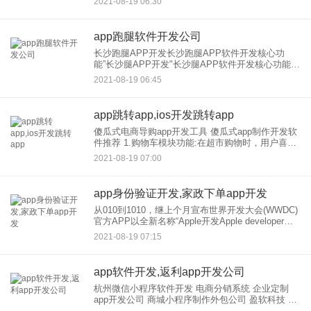
2021-08-19 06:30
进，售后服务完善，价格便宜，可以满足开发所有
软件需
app跑腿软件开发公司
长沙跑腿APP开发长沙跑腿APP软件开发核心功
能”长沙腿APP开发"长沙腿APP软件开发核心功能
作者长沙王开义面条 互联网时代的不断普及正在逐
2021-08-19 06:45
渐改变人们的日常生活，并开始融入人们的生活
app跳转app,ios开发跳转app
傻瓜式电商导购app开发工具 傻瓜式app制作开发软
件推荐 1.购物车模块功能:在超市购物时，用户喜欢
通过购物车购买商品。可以直接将想要购买的商品
2021-08-19 07:00
添加到购物车中，然后一起结算，直接在网上购买
商品，让人
app身份验证开发,家政下单app开发
从010到1010，继上个月宣布世界开发大会(WWDC)
官方APP以全新名称“Apple开发Apple developer拉
普”发布后，苹果在昨天的版本更新中发布了一项针
2021-08-19 07:15
对中国开发人的福利。从今天开
app软件开发,返利app开发公司
杭州微信小程序软件开发 电商分销系统 企业定制
app开发公司 商城小程序制作外包公司 盈软科技 为
各行业客户提供互联网技术解决方案。 2021年公司