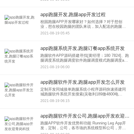
怪。毕竟，较新鲜的水果总是需要在固定的时间提
供。虽然现在的水果保鲜
app跑腿开发,跑腿app开发过程
校园跑腿APP开发哪家好？如何选择？对于想创
业，想在校园跑腿的团队来说，加入配送的跑腿行
业有很大的市场和前景。在互联网时代，只要你做
2021-08-19 05:45
校园跑腿配送，你就会用校园跑腿APP，这是毋庸
置疑的。因为软件将帮助
app跑腿系统开发,跑腿订餐app系统开发
跑腿软件APP源码搭建寻找[黄经理：180 7824]、跑
腿调度系统跑腿调度软件跑腿调度模式跑腿调度app
开发，跑腿调度平台开发， 所谓“产业互联网”，是
2021-08-19 06:00
与“消费互联网”相对应的概念，是指应用互联
app跑腿软件开发,跑腿app开发怎么开发
定制开发同城接单跑腿系统小程序源码快速搭建同
城跑腿软件系统开发搜索(吴敬利189微4800电
*2702)，类似UU跑腿软件开发，跑腿软件系统开
2021-08-19 06:15
发，跑腿软件定制开发，跑腿小程序系统开发， UU
跑腿软件系
app跑腿软件开发公司,跑腿app开发欢迎青岗科技
跑腿APP软件开发优势和功能 Running Leg App开
发，定制，公司，各市场的系统模型和公司，开
发，公司的软件团队提供多种解决方案。专人跟