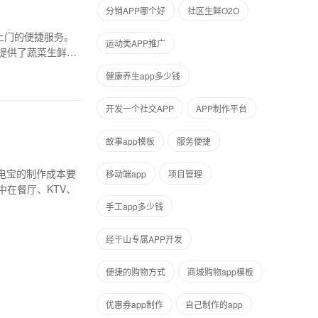
分销APP哪个好
社区生鲜O2O
上门的便捷服务。
运动类APP推广
提供了蔬菜生鲜配
健康养生app多少钱
开发一个社交APP
APP制作平台
故事app模板
服务便捷
电宝的制作成本要
移动端app
项目管理
在餐厅、KTV、
手工app多少钱
经干山专属APP开发
便捷的购物方式
商城购物app模板
优惠券app制作
自己制作的app