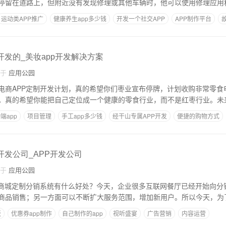
停留在道路上，但附近没有发现修理或其他车辆时，他可以使用修理应用
运动类APP推广
健康养生app多少钱
开发一个社交APP
APP制作平台
开发的_美妆app开发解决方案
自于
应用公园
电商APP定制开发计划，真的希望你们枣业宣布停牌，计划收购非常零食
。真的希望你能把自己定位成一个健康的零食行业，而不是红枣行业。未
端app
项目管理
手工app多少钱
经干山专属APP开发
便捷的购物方式
开发公司_APP开发公司
自于
应用公园
信商城定制分销系统有什么好处？今天，企业很多互联网餐厅已经开始向分
商品销售；另一方面可以不断扩大服务范围，增加新用户。所以今天，为
板
优惠券app制作
自己制作的app
视听盛宴
广告营销
内容运营