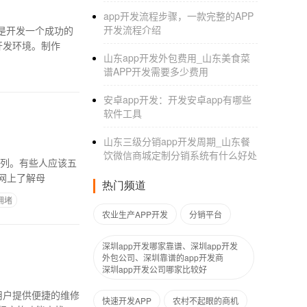
app开发流程步骤，一款完整的APP
开发流程介绍
是开发一个成功的
开发环境。制作
山东app开发外包费用_山东美食菜
谱APP开发需要多少费用
安卓app开发：开发安卓app有哪些
软件工具
山东三级分销app开发周期_山东餐
饮微信商城定制分销系统有什么好处
行列。有些人应该五
网上了解母
热门频道
拥堵
农业生产APP开发
分销平台
深圳app开发哪家靠谱、深圳app开发
外包公司、深圳靠谱的app开发商
深圳app开发公司哪家比较好
用户提供便捷的维修
快速开发APP
农村不起眼的商机