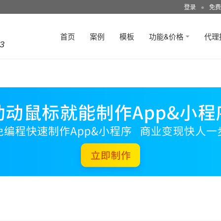
登录
●
免费
首页
案例
模板
功能&价格
代理
3