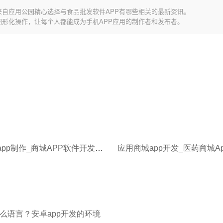
来自应用公园精心选择与食品批发软件APP有哪些相关的最新资讯。
图形化操作，让每个人都能成为手机APP应用的制作者和发布者。
应用商城app制作_商城APP软件开发流程需要怎么走
么语言？安卓app开发的环境