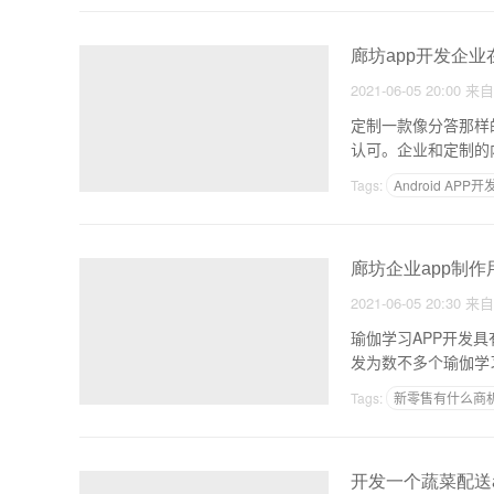
廊坊app开发企
2021-06-05 20:00
来
定制一款像分答那样
认可。企业和定制的
Tags:
Android APP
无代码软件
廊坊企业app制
2021-06-05 20:30
来
瑜伽学习APP开发
发为数不多个瑜伽学
Tags:
新零售有什么商
开发一个蔬菜配送