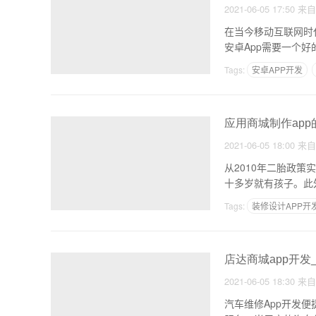
2021-06-05 17:50
来
在当今移动互联网时
安卓App需要一个
Tags:
安卓APP开发
应用商城制作ap
2021-06-05 18:00
来
从2010年二胎政策
十多岁就有孩子。此
Tags:
装修设计APP开
分销APP哪个好
店达商城app开发
2021-06-05 18:30
来
汽车维修App开发