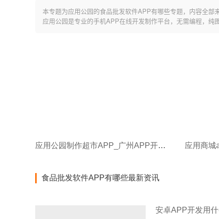
本专题为应用公园的食品批发软件APP有哪些专题，内容全部
应用公园是专业的手机APP在线开发制作平台，无需编程，纯
应用公园制作超市APP_广州APP开发公司专注制作便利店商超APP软件
食品批发软件APP有哪些最新资讯
安卓APP开发用什