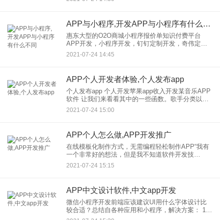
成为了大家争相下载的APP软件，并且在电商，开
了一个新的模式让
APP与小程序,开发APP与小程序有什么不同
惠东大型的O2O商城小程序报价单知识付费平台
APP开发，小程序开发，钉钉定制开发，奇伟定制
凯，微商分销系统开发公司该团队在开发，有多年
2021-07-24 14:45
互联网行业经验，有丰富的定制开发for企业官网，
品牌营销网站，分
APP个人开发者体验,个人发布app
个人发布app 个人开发苹果app收入开发某音乐APP
软件 让我们来看看其中的一些函数。歌手分类以及
电台功能制作，近下载，近播放，以及喜欢的收藏
2021-07-24 15:00
功能，个人歌单制作3。发现功能块：通过激活平台
的社
APP个人怎么做,APP开发推广
在线模板化制作方式，无需编程轻松制作APP“我有
一个非常好的想法，但是我不知道软件开发技
术。”“原生应用软件的开发时间太长，需要的人太
2021-07-24 15:15
多，成本太高。”“应用软件每次更新迭代，都需要程
序员参与修改和测试
APP中文设计软件,中文app开发
微信小程序开发前端应该建议UI用什么字体设计比
较合适？总结自各种应用和小程序，解决方案： 1)
中文小程序使用系统字体，因为中文字体包比较