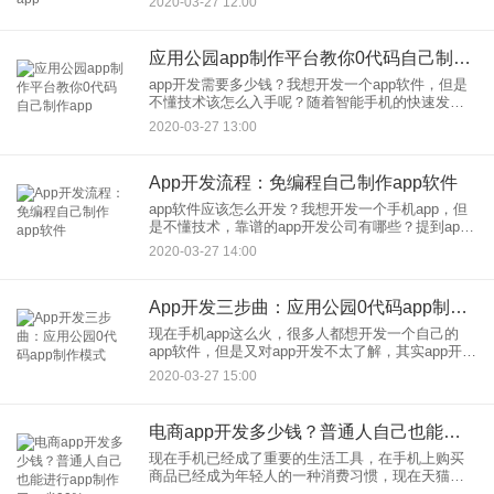
2020-03-27 12:00
等，这就是同城app。同城app就是把本地人生活的
方方面面都融合
应用公园app制作平台教你0代码自己制作app
app开发需要多少钱？我想开发一个app软件，但是
不懂技术该怎么入手呢？随着智能手机的快速发
展，各种各样的手机app不断出现，让大家的生活更
2020-03-27 13:00
加方便快捷。同样，手机app的开发技术也在不断进
步，以应用公
App开发流程：免编程自己制作app软件
app软件应该怎么开发？我想开发一个手机app，但
是不懂技术，靠谱的app开发公司有哪些？提到app
开发，很多人为数不多想法就是找专业的app开发公
2020-03-27 14:00
司。现在市场上有众多大大小小的app软件开发公
司。但
App开发三步曲：应用公园0代码app制作模式
现在手机app这么火，很多人都想开发一个自己的
app软件，但是又对app开发不太了解，其实app开发
并不简单，可以分为三个流程，下面分别为大家进
2020-03-27 15:00
行介绍。1、功能需求阶段（1）、功能需求探讨：
在app开
电商app开发多少钱？普通人自己也能进行app制作了，省90%
现在手机已经成了重要的生活工具，在手机上购买
商品已经成为年轻人的一种消费习惯，现在天猫双
11活动90%的成交都来自于手机app。再加上外卖配