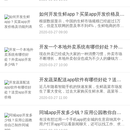
点，但是要想开发一个手机app却并不容易。为数不
多、app开
如何开发生鲜app？买菜app开发价格及功能列表
根据数据显示，中国的生鲜市场规模已经超过1万
亿，但是互联网的普及率不到4%，生鲜电商的市场
潜力非常巨大。在新零售风潮的快速带动下，阿
2020-03-27 09:00
里、腾讯、京东、苏宁等互联网企业纷纷杀入生鲜
市场，各种生鲜app软件
开发一个本地外卖系统有哪些好处？外卖app开发多少钱？
现在外卖已经成为大家的一种消费习惯，外卖市场
不断增长，本地外卖创业也成为不少人的赚钱方
式。对于商家来说，线上业务的快速增长，让他们
2020-03-27 10:00
不得不上线自己的外卖系统。开发一个本地外卖系
统有哪些好处？1、一外卖市
开发蔬菜配送app软件有哪些好处？送货app开发价格
近几年随着智能手机的快速发展，生鲜蔬菜市场发
生了重大变化，过去大家购买生鲜水果、蔬菜等产
品都是通过超市便利店或者菜市场，而现在越来越
2020-03-27 11:00
多的人选择在蔬菜配送app上下单之后由配送员送货
上门，这种简单便捷的
同城app开发多少钱？应用公园教你自己制作同城app
有没有想过用一个手机app把全城的生意容纳其中，
用户打开app可以看新闻聊天，还可以找工作、求
职、出售二手物品、购买餐饮美食、生鲜水果等