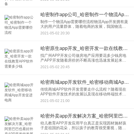
商机，那么，关于儿童教育APP，都有哪些应用软
件呢？一.贝尔儿
哈密制作app公司_哈密制作一个物流App需要哪些流程
制作一个物流App需要哪些流程物流App开发拥有庞
大的用户流量群体，随着电商的发展，我国物流行
业杂迅猛的发展。从货运企业需要物流运输到普通
2021-05-02 20:30
的用户，网上购物的发展，物流快递成为了用户生
活中的刚需。许多行
哈密原生app开发_哈密开发一款在线教育APP软件需要多少钱
找广州APP开发公司做房地产应用要花多少钱房地
产APP开发随着房价的不断高涨也迅速发展起来，
不少房地产行业的巨头都纷纷拥抱互联网+，打造能
2021-05-02 20:45
吸引用户交易、为业主提供售后保障的应用，而这
种对用户的人文关怀
哈密商城app开发软件_哈密移动商城App开发促进电商
传统商城APP软件开发需要走什么流程？随着现在
APP软件开发技术的发展以及现在移动终端技术的
不断突破，我们很多传统的行业也开始需要从线下
2021-05-02 21:00
走到了线上。尤其是原先比较大型的传统商城也开
始着手自己的APP软
哈密外卖app开发解决方案_哈密阿里巴巴也看好外卖APP开发的发展前景
幼儿教育APP开发应用平台真正是实现因材施材孩
子是祖国的花朵，所以孩子的教育很受重视，随着
互联网教育的崛起，教育者们用移动互联网的教育