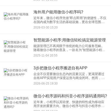
至关重要。本文将结合平台规则与实战案例，拆解
从开发到上线的全流程
海外用户能用微信小程序吗?
近年来，微信小程序凭借“即点即用”的便捷性，不仅
在国内成为数字生活的基础设施，更在全球范围内
快速渗透。截至2026年3月，微信小程序已覆盖全球
2026-03-30 15:20
100个国家和地区，支持108个细分行业，全年跨境
及境外用
智慧能源小程序:用微信轻松搞定能源管理
能源管理已不再局限于传统的电力公司服务范畴。
随着微信小程序的普及，一款名为“智慧能源小程
序”的创新工具正悄然改变着人们的能源管理方式，
2025-11-04 20:55
真正让“用微信搞定能源管理”的愿景成为现实。本文
将详细介绍如何通过
3步把微信小程序搬进自有APP
企业不仅需要微信生态内的流量沉淀，更渴望通过
自有APP实现用户深度运营与商业闭环。然而，重
新开发APP成本高、周期长，快速将微信小程序“搬
2026-06-25 19:30
进”自有APP成为关键。本文将结合主流技术方案，
拆解3步实现路
微信小程序源码和抖音小程序源码通用吗?
近年来，小程序以其轻便、快捷的特性成为移动应
用开发的重要方向。微信小程序与抖音小程序作为
两大主流平台，常被开发者同时关注。一个常见的