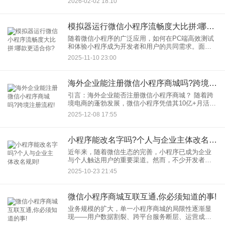
2026-02-02 18:10
问题是：微信小程序源码能直接用于抖音小程序
吗？ 本文将从技术框架、开
模拟器运行微信小程序流畅度大比拼:哪款更适合你?
随着微信小程序的广泛应用，如何在PC端高效测试
和体验小程序成为开发者和用户的共同需求。面对
众多模拟器，哪款运行微信小程序更流畅？本文将
2025-11-10 23:00
通过实测对比，为你揭晓答案。 一、为何需要模拟
海外企业能注册微信小程序商城吗?跨境注册流程!
引言：海外企业能否注册微信小程序商城？ 随着跨
境电商的蓬勃发展，微信小程序凭借其10亿+月活用
户和“即用即走”的便捷性，成为海外企业拓展中国市
2025-12-08 17:55
场的重要渠道。答案是肯定的：海外企业可通过微
信公众平台注
小程序能改名字吗?个人与企业主体改名规则!
近年来，随着微信生态的完善，小程序已成为企业
与个人触达用户的重要渠道。然而，不少开发者在
初期命名时因考虑不周，后期产生“改名难”的困扰。
2025-10-23 21:45
那么，小程序发布后究竟能否改名字？个人与企业
主体的规则有何差异？
微信小程序商城互联互通,你必须知道的事!
业务规模的扩大，单一小程序商城的局限性逐渐显
现——用户数据割裂、跨平台服务断层、运营成本
攀升等问题，正制约着企业的全域发展。此时，“小