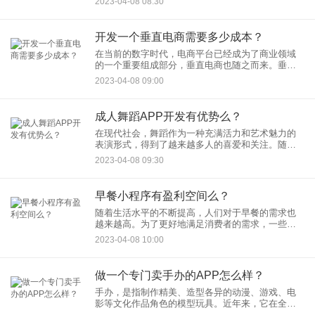
2023-04-08 08:30
统文化知识。本文将分析它需要的功能，包括基础
功能、学习功能和社交
开发一个垂直电商需要多少成本？
在当前的数字时代，电商平台已经成为了商业领域
的一个重要组成部分，垂直电商也随之而来。垂直
电商指的是专注于某一特定品类或行业的电商平
2023-04-08 09:00
台，比如专门销售化妆品或者食品的电商平台。但
是，开发一个垂直电商平台需
成人舞蹈APP开发有优势么？
在现代社会，舞蹈作为一种充满活力和艺术魅力的
表演形式，得到了越来越多人的喜爱和关注。随着
人们生活水平的提高和文化消费的升级，成人舞蹈
2023-04-08 09:30
市场也越来越受到重视。成人舞蹈APP的出现，为
这个市场注入了新的活力
早餐小程序有盈利空间么？
随着生活水平的不断提高，人们对于早餐的需求也
越来越高。为了更好地满足消费者的需求，一些餐
饮企业开始探索早餐小程序的发展。但是，早餐小
2023-04-08 10:00
程序是否有盈利空间呢？本文将从几个方面进行分
析。
做一个专门卖手办的APP怎么样？
手办，是指制作精美、造型各异的动漫、游戏、电
影等文化作品角色的模型玩具。近年来，它在全球
范围内的流行，手办也逐渐成为了一种现象。因