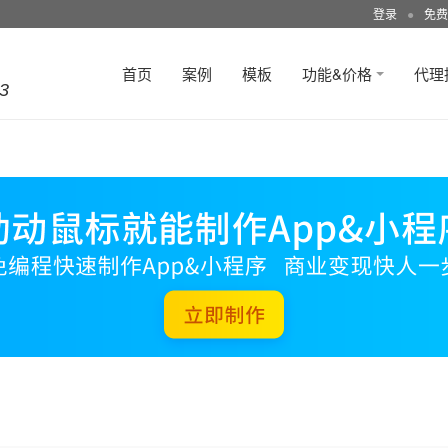
登录
●
免费
首页
案例
模板
功能&价格
代理
3