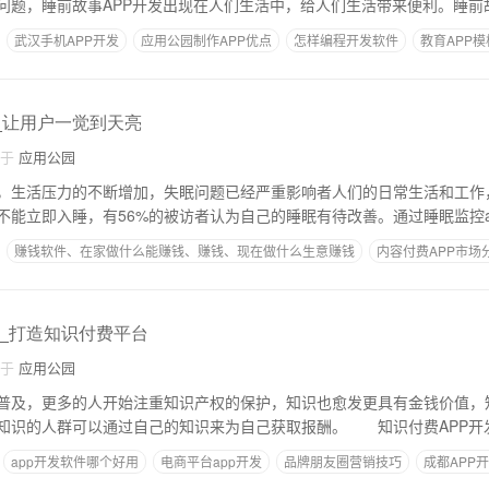
问题，睡前故事APP开发出现在人们生活中，给人们生活带来便利。睡前
武汉手机APP开发
应用公园制作APP优点
怎样编程开发软件
教育APP模
_让用户一觉到天亮
自于
应用公园
，生活压力的不断增加，失眠问题已经严重影响者人们的日常生活和工作，据
不能立即入睡，有56%的被访者认为自己的睡眠有待改善。通过睡眠监控a
赚钱软件、在家做什么能赚钱、赚钱、现在做什么生意赚钱
内容付费APP市场
小城市创业项目
发_打造知识付费平台
自于
应用公园
普及，更多的人开始注重知识产权的保护，知识也愈发更具有金钱价值，知
知识的人群可以通过自己的知识来为自己获取报酬。 知识付费APP开
app开发软件哪个好用
电商平台app开发
品牌朋友圈营销技巧
成都APP