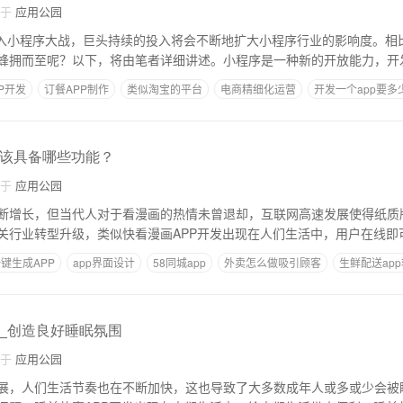
自于
应用公园
加入小程序大战，巨头持续的投入将会不断地扩大小程序行业的影响度。相比
蜂拥而至呢？以下，将由笔者详细讲述。小程序是一种新的开放能力，开
P开发
订餐APP制作
类似淘宝的平台
电商精细化运营
开发一个app要多
应该具备哪些功能？
自于
应用公园
断增长，但当代人对于看漫画的热情未曾退却，互联网高速发展使得纸质
关行业转型升级，类似快看漫画APP开发出现在人们生活中，用户在线即
键生成APP
app界面设计
58同城app
外卖怎么做吸引顾客
生鲜配送ap
发_创造良好睡眠氛围
自于
应用公园
展，人们生活节奏也在不断加快，这也导致了大多数成年人或多或少会被