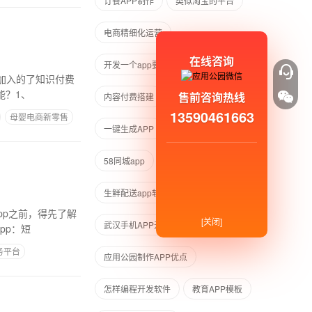
订餐APP制作
类似淘宝的平台
电商精细化运营
在线咨询
开发一个app要多少钱
都加入的了知识付费
能？1、
售前咨询热线
内容付费搭建
一万元创业
13590461663
母婴电商新零售
一键生成APP
app界面设计
58同城app
外卖怎么做吸引顾客
生鲜配送app软件
傻瓜式软件开发
pp之前，得先了解
[关闭]
武汉手机APP开发
pp：短
务平台
应用公园制作APP优点
怎样编程开发软件
教育APP模板