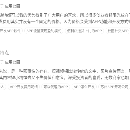
自于
应用公园
随地都可以看的优势得到了广大用户的喜欢，所以很多创业者将眼光放在了
开发费用其实并没有一个固定的价格。因为价格会受到APP功能和开发方式
开发APP软件
APP流量变现盈利模式
便利店送货上门的APP
校园社交APP
么特点
自于
应用公园
来说，是一种颠覆性的存在。短视频相比较传统的文字、图片宣传而言，
其内容短小精悍去又不失价值和意义，深受投资者的喜爱，无数商家也加入
个人
APP开发费用明细
可以代理的APP
APP怎么开发
苏州APP开发公司
些