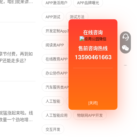
呢，咱们就来讲讲
APP激活用户
APP品牌曝光
APP测试
测试方法
开发定制App系统
品牌App定制
在线咨询
阅读类APP
APP模式
售前咨询热线
章节付费，再到如
13590461663
在线教育APP
APP同质化竞争
P还能走多远？
办公协作APP
功能易用性开发
汽车服务类APP
服务类APP
人工智能
APP开发
[关闭]
就猛涨起来啦。线
人工智能应用
物联网APP开发
数量一个劲地增
交互开发