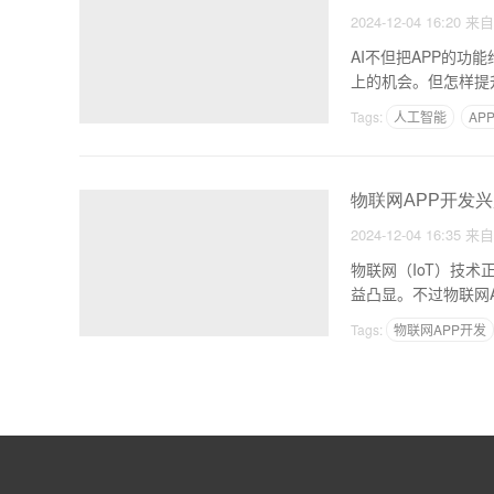
2024-12-04 16:20
来
AI不但把APP的
上的机会。但怎样提
Tags:
人工智能
AP
物联网APP开发
2024-12-04 16:35
来
物联网（IoT）技
益凸显。不过物联网
Tags:
物联网APP开发