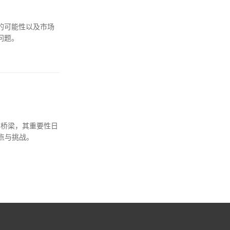
的可能性以及市场
问题。
的桥梁，其重要性日
点与挑战。