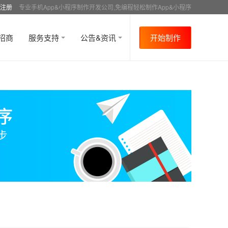
注册
专业手机App&小程序制作开发公司,免编程轻松制作App&小程序
招商
服务支持
公告&资讯
开始制作