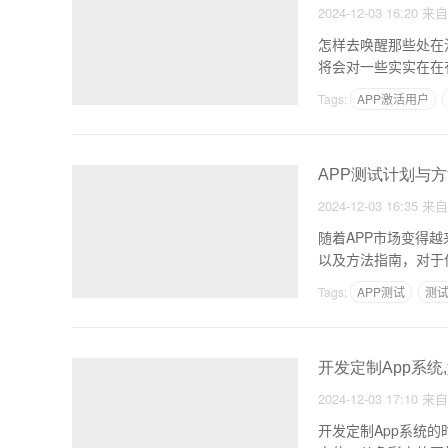
2024-12-03 16:20
来
怎样去唤醒那些处在
将会对一些实实在在
Tags:
APP激活用户
APP测试计划与方
2024-12-03 16:35
来
随着APP市场变得
Tags:
APP测试
测
开发定制App系
2024-12-03 17:10
来
开发定制App系统