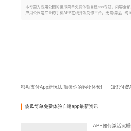
本专题为应用公园的傻瓜简单免费体验自建app专题，内容全部
应用公园是专业的手机APP在线开发制作平台，无需编程，纯
移动支付App新玩法,颠覆你的购物体验!
傻瓜简单免费体验自建app最新资讯
APP如何激活沉