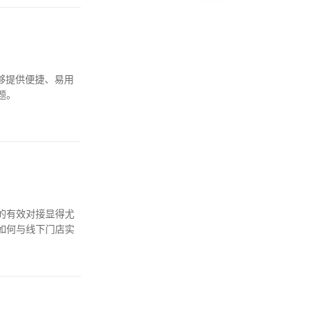
够提供便捷、易用
题。
的有效对接显得尤
如何与线下门店实