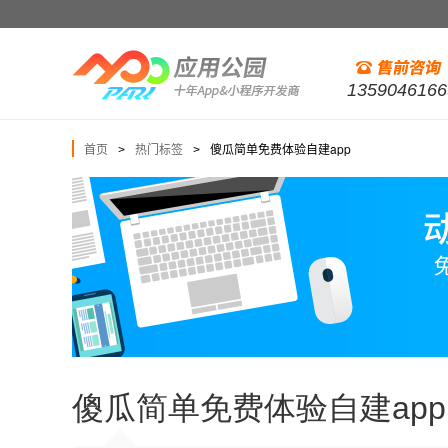
1359046166
首页
热门标签
傻瓜简单免费体验自建app
>
>
傻瓜简单免费体验自建app