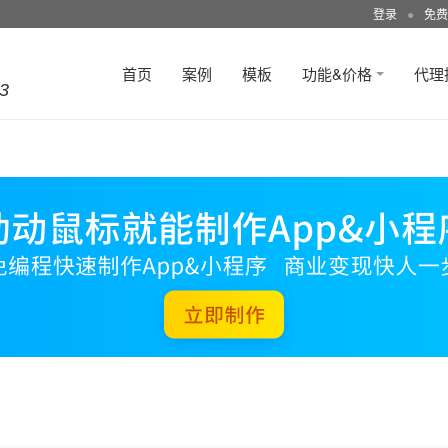
登录
●
免费
首页
案例
模板
功能&价格
代理
3