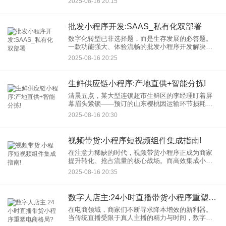
2025-08-16 20:15
能开发出满足核心业务需求、体验专业的B2B小程
序！ 关键在于策略
批发小程序开发:SAAS_私有化双部署
数字化转型已非选择题，而是生存发展的必答题。
一款功能强大、体验流畅的批发小程序开发解决方
案，能显著提升订单处理效率、优化客户管理、打
2025-08-16 20:25
通线上线下渠道，成为批发商抢占市场的关键利
器。
生鲜供应链小程序:产地直供+智能分拣!
清晨五点，某大型连锁超市生鲜区的李经理盯着屏
幕眉头紧锁——预订的山东樱桃因运输环节损耗远
超预期，货架面临断供；与此同时，数百公里外的
2025-08-16 20:30
樱桃种植园里，张老板看着堆积的樱桃发愁，传统
批发渠道压价严重，好果子
视频带货:小程序短视频组件集成指南!
在注意力稀缺的时代，视频带货小程序正成为商家
提升转化、抢占流量的核心战场。而高效集成小程
序短视频组件，则是打通这条黄金通道的关键一
2025-08-16 20:35
步。本文将深入解析如何通过小程序短视频组件，
打造高转化、沉浸式的视频购
数字人店主:24小时直播带货小程序重塑电商格局?
在电商领域，商家们不断寻求降本增效的新利器。
当传统直播受限于真人主播的精力与时间，数字人
店主与直播带货小程序的融合，正悄然开启一场“永