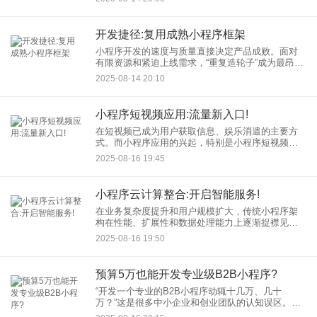
价值创造模式。如何高效推进智能应用开发，打造
真正吸引用户、具备
开发捷径:复用成熟小程序框架
小程序开发的速度与质量直接决定产品成败。面对
有限资源和紧迫上线需求，“重复造轮子”成为最昂贵
的奢侈。复用成熟的小程序框架，正是开发者通往
2025-08-14 20:10
高效开发的核心捷径。 复用成熟小程序框架
小程序短视频应用:流量新入口!
在短视频已成为用户获取信息、娱乐消遣的主要方
式。而小程序应用的兴起，特别是小程序短视频应
用的出现，正悄然改变着内容消费与交互的格局，
2025-08-16 19:45
为商家和创作者开辟了无需下载、即点即用的全新
流量阵地。
小程序云计算整合:开启智能服务!
在业务复杂度提升和用户规模扩大，传统小程序架
构在性能、扩展性和数据处理能力上逐渐捉襟见
肘。小程序云计算整合正是应对这一挑战的关键策
2025-08-16 19:50
略，它为小程序插上了强大的云端翅膀。 为何需要
预算5万也能开发专业级B2B小程序?
“开发一个专业的B2B小程序动辄十几万、几十
万？”这是很多中小企业和创业团队的认知误区。今
天，我们就来打破这个迷思：用5万预算，完全有可