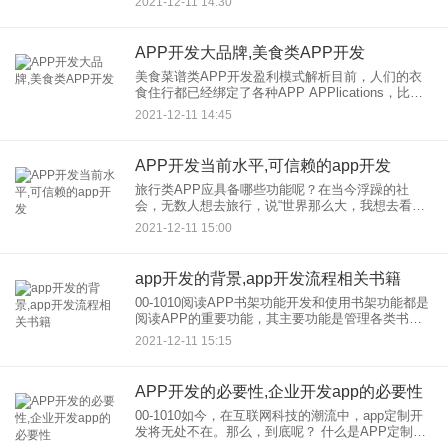
2021-12-11 14:30
凤凰、百度等等。 这些内容提供商依靠
APP开发大品牌,美食类APP开发
美食菜谱类APP开发盈利模式解析目前，人们的衣
食住行都已经绑定了各种APP APPlications，比如
美食菜单APP开发，它让用户可以做出更美味的食
2021-12-11 14:45
物，是很多美食家必备的APP应用，所以涌现了很
APP开发当前水平,可信赖的app开发
旅行类APP应具备哪些功能呢？在当今浮躁的社
会，无数人想去旅行，说“世界那么大，我想去看
看”，但并不是每个人都有财力支持我们的旅行。大
2021-12-11 15:00
多数人在出门前还是会制定一个好的策略，让自己
的出行更舒适、更实惠，
app开发的背景,app开发流程相关书籍
00-1010阅读APP书架功能开发和使用书架功能都是
阅读APP的重要功能，其主要功能是管理各类书
籍。书架也是用户长期停留的页面。如何有效利用
2021-12-11 15:15
书架，提高用户对书架页面的留存率，也是各大阅
读应用亟待解决
APP开发的必要性,企业开发app的必要性
00-1010如今，在互联网科技的潮流中，app定制开
发将无处不在。那么，到底呢？ 什么是APP定制开
发？目前页面UI相似度较高。app定制和开发不仅能