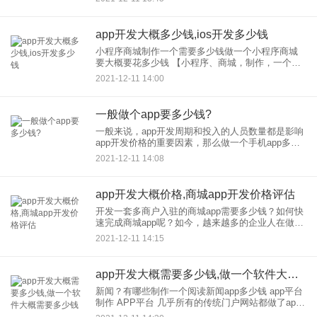
流，线下与供应商、配送对接。通过社区团购小程
序系统下单，用户可以
app开发大概多少钱,ios开发多少钱
小程序商城制作一个需要多少钱做一个小程序商城
要大概要花多少钱 【小程序、商城，制作，一个人
需要多少钱】多少钱成为小程序商城？可能要付出
2021-12-11 14:00
代价，主要看你选择哪种方式，以及你实现的功能
需求。市场上一般只有这
一般做个app要多少钱?
一般来说，app开发周期和投入的人员数量都是影响
app开发价格的重要因素，那么做一个手机app多少
钱呢？ 无论是原生app开发，还是web app开发，或
2021-12-11 14:08
者是混合
app开发大概价格,商城app开发价格评估
开发一套多商户入驻的商城app需要多少钱？如何快
速完成商城app呢？如今，越来越多的企业人在做线
上商城，很多商家都想打造自己的商城APP网站，
2021-12-11 14:15
利用互联网发展更多的用户。商城，app开发和多少
钱？呢
app开发大概需要多少钱,做一个软件大概需要多少钱
新闻？有哪些制作一个阅读新闻app多少钱 app平台
制作 APP平台 几乎所有的传统门户网站都做了app
来抢占市场，比如网易、腾讯、3G、搜狐、新浪、