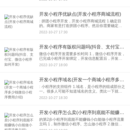
所有词汇等。 2.单词天天背。背同一个单词小
开发小程序优缺点(开发小程序商城流程)
: 拼团小程序开发，开发小程序商城流程 1.确定目
的。商家有意打造拼团小程序。然后你需要确定目
的。也就是说，商家一定要详细了解客户的需求，
2022-10-27 17:30
这样制作小程序会更有帮助。清楚地描述一系列目
的。所有小程
开发小程序有版权问题吗(抖音、支付宝、微信小程序如何开发)
微信小程序开发需要多长时间 1，微信小程序开发，
已完成小程序开发绑定，开发信息配置后，开发可
下载开发。 2.完成小程序开发后，提交代码至微信
2022-10-27 18:00
进行团队评审。 3.版权及免责声明，郑州APP
开发小程序域名(开发一个商城小程序多少钱微信小程序费用介绍)
: 小程序的支持组件 1.域名，是小程序的组成部分之
一。很多人可能不知道域名的含义。类比一下就好
理解了。例如，百度的域名是：gxaojing.com是敖静
2022-10-27 18:30
科技的域名。申请该域名后，需要进行ICP
开发小程序怎么卖(小程序到底能不能赚钱小白能做小程序流量主吗)
的第2步小程序到底能不能赚钱小白能做小程序流量
主吗 1，制作微信小程序。怎么做小程序 2.微信小
程序自己可以吗？4.做一个微信小程序需要多少钱。