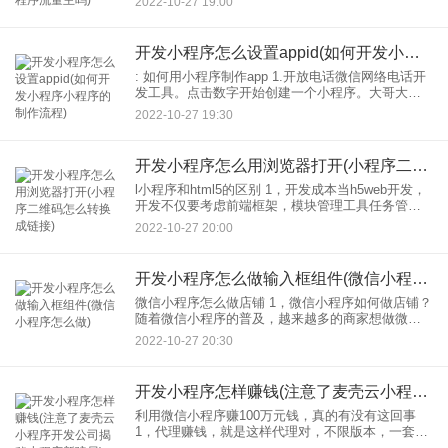
2022-10-27 19:00
3.如何创建自己的小程序6。送货上门微信
开发小程序怎么设置appid(如何开发小程序小程序的制作流程)
: 如何用小程序制作app 1.开放电话微信网络电话开
发工具。点击数字开始创建一个小程序。大哥大毒
是我已经创建好的一个演示：项目小程序，仅供参
2022-10-27 19:30
考。 2.创建小程序项目需要：项目名称，Appi
开发小程序怎么用浏览器打开(小程序二维码怎么转换成链接)
l小程序和html5的区别 1，开发成本当h5web开发，
开发不仅要考虑前端框架，模块管理工具任务管理
工具还要 2.运行环境h5的传统运行环境是浏览器。
2022-10-27 20:00
虽然在微信小程序 at开发中会用到一些
开发小程序怎么做输入框组件(微信小程序怎么做)
微信小程序怎么做店铺 1，微信小程序如何做店铺？
随着微信小程序的普及，越来越多的商家想做微信
小程序。下面是怎么做的。 2.注册微信小程序账
2022-10-27 20:30
号，点击“立即注册”，选择小程序模块，按要求填写
相关
开发小程序怎样赚钱(注意了麦壳云小程序开发公司揭秘小程序新骗局)
利用微信小程序赚100万元钱，真的有没有这回事
1，代理赚钱，就是这样代理对，不限版本，一套
2000-10000不等，如果能卖出100套，能赚几万甚至