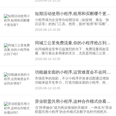
2026-06-14 10:20
得了广大用户的青睐。然而，随着市场的不断扩
大，交易纠纷、欺诈行为等问
短期活动使用小程序,租用和买断哪个更划算?
小程序成为企业举办短期活动（如促销、展会、快
闪店等）的热门工具。然而，面对“租用”和“买断”两
种模式，许多企业陷入选择困境：活动究竟该租小
2026-06-14 10:30
程序还是直接买断？本文将从成本、灵活性、功能
需求等维度展开分析
同城三公里免费流量,你的小程序抢占到了吗?
在同城商业竞争日益激烈的当下，免费流量宛如宝
藏，吸引着众多商家的关注，尤其是同城三公里范
围内的免费流量，更是商家竞相争夺的优质资源。
2026-06-14 10:35
而同城小程序，正是商家们获取这一宝贵流量的得
力工具。那么，如何才能让
功能越全面的小程序,运营难度会不会同步增加?
市场竞争的加剧，不少小程序开发者试图通过增加
功能来提升竞争力，打造功能全面的小程序。然
而，一个现实的问题摆在眼前：功能全面的小程
2026-06-14 10:45
序，运营难度会不会同步增加呢？ 功能复杂性：运
营的“
异业联盟共用小程序,这种合作模式你看好吗?
当“跨界融合”成为商业领域的关键词，一种名为“异业
联盟共用小程序”的合作模式在数字化时代悄然兴
起。凭借低成本、高效率、强互动的显著特性，它