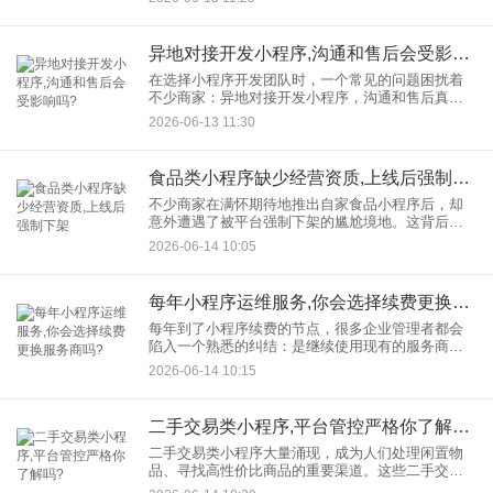
维度为你全面解析。 一、注册主体与资质要求：门
槛
异地对接开发小程序,沟通和售后会受影响吗?
在选择小程序开发团队时，一个常见的问题困扰着
不少商家：异地对接开发小程序，沟通和售后真的
会受影响吗？本文将从沟通效率、售后保障等多个
2026-06-13 11:30
维度，结合实际案例与专业建议，为您深入剖析这
一问题。
食品类小程序缺少经营资质,上线后强制下架
不少商家在满怀期待地推出自家食品小程序后，却
意外遭遇了被平台强制下架的尴尬境地。这背后的
关键原因往往是食品类小程序经营资质的缺失。
2026-06-14 10:05
一、食品小程序为何需要经营资质？ 了解了食品小
每年小程序运维服务,你会选择续费更换服务商吗?
每年到了小程序续费的节点，很多企业管理者都会
陷入一个熟悉的纠结：是继续使用现有的服务商，
还是趁续费的机会换一家试试？这不仅仅是预算的
2026-06-14 10:15
问题，更关系到接下来一年小程序的稳定性、功能
迭代和业务保障。今天，我
二手交易类小程序,平台管控严格你了解吗?
二手交易类小程序大量涌现，成为人们处理闲置物
品、寻找高性价比商品的重要渠道。这些二手交易
类小程序以其便捷性、高效性和社交属性，迅速赢