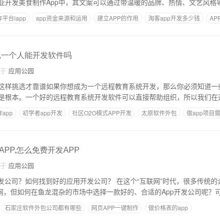
业开发美食制作App中，其文案可以通过带温暖的品牌、热情、文艺风格
平台iapp
app资金来源和运用
建立APP的作用
淘客app开发多少钱
A
p
,一个人能开发软件吗
自于
应用公园
这样挑选才靠谱如果你想成为一个远程教育系统开发，那么你必须知道一
是根本。一个好的远程教育系统开发软件可以直接帮助组织，所以我们在
app
初学者app开发
社区O2O模式APP开发
太原软件外包
做app项目
PP,怎么免费开发APP
自于
应用公园
好的应用开发公司？ 在这个“互联网”时代，很多传统的企业开始转型，选
联网，但如何在鱼龙混杂的市场中选择一款好的、合适的App开发公司呢？
石家庄软件外包公司都有哪些
网页APP一键制作
做价格表的app
需要多少钱
一个app的开发费用