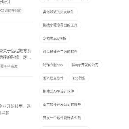
等吸引
PP是如何赚钱的
类似派派的交友软件
拖拽小程序界面的工具
宠物类app模板
些关于远程教育系
可以迅速弄二万的软件
选择的时候一定要
制作衣服app
做app开发的公司
需要哪些资源
怎么建立软件
app行业
拖拽式APP设计软件
南京软件开发公司有哪些
可以参
开发一个软件能赚多少钱