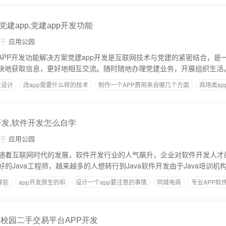
建app,党建app开发功能
自于
应用公园
建APP开发功能解决方案党建app开发是互联网技术与党建的紧密结合，是
发设计
改app需要什么样的技术
制作一个APP费用来自哪几个方面
商场类ap
网页制作app工具
开发,软件开发怎么自学
自于
应用公园
随着互联网时代的发展，软件开发行业的人气飙升，企业对软件开发人才
的Java工程师，越来越多的人想转行到Java软件开发由于Java培训机
哪些
app开发原生的和
设计一个app要注意的事情
同城电商
专业APP软
,校园二手交易平台APP开发