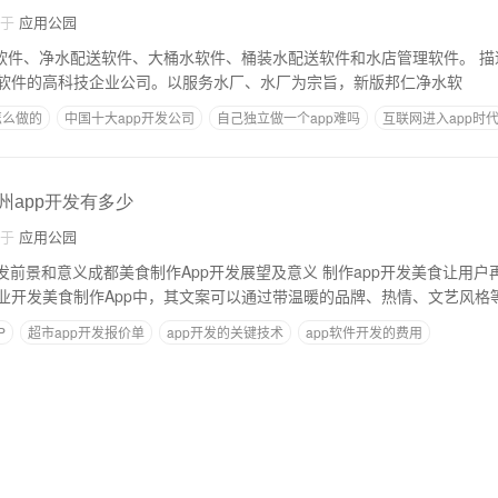
自于
应用公园
软件、净水配送软件、大桶水软件、桶装水配送软件和水店管理软件。 描述和解释： 邦仁软
软件的高科技企业公司。以服务水厂、水厂为宗旨，新版邦仁净水软
怎么做的
中国十大app开发公司
自己独立做一个app难吗
互联网进入app时
P开发软件
开发软件需要什么技术
郑州app开发有多少
自于
应用公园
成都美食制作App开发展望及意义 制作app开发美食让用户再也不用担心吃什
业开发美食制作App中，其文案可以通过带温暖的品牌、热情、文艺风格
P
超市app开发报价单
app开发的关键技术
app软件开发的费用
息服务管理规定
野生动物保护APP功能需求