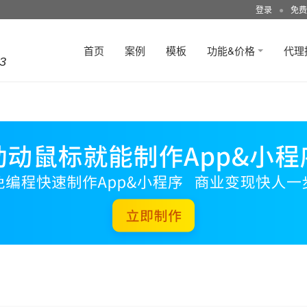
登录
●
免费
首页
案例
模板
功能&价格
代理
3