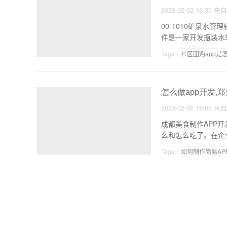
2023-02-02 18:30
来
00-1010矿泉水管理
件是一家开发瓶装水
Tags:
社区团购app是
竞争者的发展攻略AP
怎么做app开发,
2023-02-02 19:00
来
成都美食制作APP开发前景和意义
么和怎么吃了。在企
Tags:
如何制作简易AP
移动互联网应用程序信