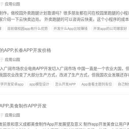
自于
应用公园
制作，做校园外卖跑腿计划靠谱吗？很多朋友都在问在校园里跑腿的小程
跑腿靠谱吗下面给大家介绍一下云快卖边肖。 外卖跑腿的可以咨询云快麦。这个小
骤
目前做校园app有什么优势
开发什么App比较赚钱
开发app的公司哪家好
度
做上门服务app盈利在哪里
APP,长春APP开发价格
自于
应用公园
业电商APP开发切入广阔市场 中国一直是一个农业大国，但农业的发展还处于
我国农业改变了大部分生产方式，改进了生产方式，但我国农业发展还存
学开发安卓app
app模型设计
怎么开发APP
App查看主题列车位
自己制
PP,美食制作APP开发
自于
应用公园
成都美食制作App开发展望及意义 制作app开发美食让用户再也不用担心吃什