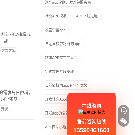
深圳app定制开发外包服务商
社交APP模板
APP上线过程
校园食堂app
一种新的党建模式。
APP可以帮助党员更快地获取信息，更好地相互交流。随时随地办理党建业务，开展组织生活。 那
自定义旅游路线的app
p解决方案
旅游APP存在的风险
宠物软件阶段步骤
目前做校园app有什么优势
的需求与日俱增，
构的学费基
开发什么App比较赚钱
在线咨询
件开发
开发app的公司哪家好
售前咨询热线
APP网站小程序难以程度
13590461663