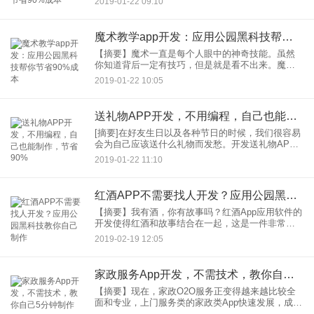
2019-01-22 09:10
共享、电子白板、学习交流等功能。智能教学应用
程序的开发为学生学
魔术教学app开发：应用公园黑科技帮你节省90%成本
【摘要】魔术一直是每个人眼中的神奇技能。虽然
你知道背后一定有技巧，但是就是看不出来。魔术
因为独特的魅力也吸引了众多人参与。魔术App不仅
2019-01-22 10:05
提供魔术视频、教学，还能互相交流。魔术一直是
每个人眼中的神奇技能
送礼物APP开发，不用编程，自己也能制作，节省90%
[摘要]在好友生日以及各种节日的时候，我们很容易
会为自己应该送什么礼物而发愁。开发送礼物APP
可帮助用户解决这个问题，除了能提供各种礼物供
2019-01-22 11:10
用户挑选，还有各种送礼攻略推送，颇受用户欢
迎。我们很容易担心在
红酒APP不需要找人开发？应用公园黑科技教你自己制作
【摘要】我有酒，你有故事吗？红酒App应用软件的
开发使得红酒和故事结合在一起，这是一件非常浪
漫的事情。打开红酒App应用软件可以获得葡萄名
2019-02-19 12:05
称、葡萄园、年份、产区等方面的有效信息，还可
以与大家互动交流等
家政服务App开发，不需技术，教你自己5分钟制作
【摘要】现在，家政O2O服务正变得越来越比较全
面和专业，上门服务类的家政类App快速发展，成为
行业必备的工具。随着智能手机的普及，手机已经