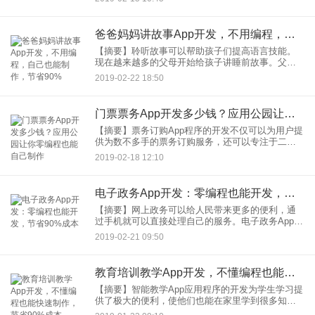
应用更符合用户的消费场景。手机App通过整合传统
便利店的资源，
爸爸妈妈讲故事App开发，不用编程，自己也能制作，节省90%
【摘要】聆听故事可以帮助孩子们提高语言技能。
现在越来越多的父母开始给孩子讲睡前故事。父母
讲故事App程序开发为家长提供高质量的儿童故事，
2019-02-22 18:50
帮助他们的孩子入睡。听力是改善儿童语言表达和
获取知识的有效途径。
门票票务App开发多少钱？应用公园让你零编程也能自己制作
【摘要】票务订购App程序的开发不仅可以为用户提
供为数不多手的票务订购服务，还可以专注于二级
票务市场。企业在开发票务订单App应用程序时，可
2019-02-18 12:10
以采用B2B2C模式进行发展。门票票务订购App程序
的开发不
电子政务App开发：零编程也能开发，节省90%成本
【摘要】网上政务可以给人民带来更多的便利，通
过手机就可以直接处理自己的服务。电子政务App应
用的发展得到了政府的大力推动，构建了一个便民
2019-02-21 09:50
的移动互联网平台。随着移动互联网的发展，手机
已经彻底改变了大家的
教育培训教学App开发，不懂编程也能快速制作，节省90%成本
【摘要】智能教学App应用程序的开发为学生学习提
供了极大的便利，使他们也能在家里学到很多知
识。企业开发的智能化教学App应用程序应具有课件