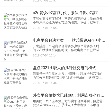
2018-07-03 15:57
可实现的功能超乎你的想象，代买、代取、代送，
还可以代拍车牌
o2o餐饮小程序时代，微信点餐小程序是如何结合餐饮店实现惊人收益
不管你有没有了解过，不管你想不想做，微信点餐
小程序已经成为餐饮市场的刚需。不做，就等于放
弃市场。正如前几年兴起的外卖，现在不做外卖的
2018-07-04 15:55
餐厅又有几家呢？在过去，一家餐厅要想获得线上
的流量，就必须依靠美团、
电商平台解决方案：一站式搭建APP+小程序+H5移动电商系统|附模板
开发搭建一个电商平台需要多少钱？需要多长时
间？在移动互联网的时代，移动电商平台已经成为
企业不可缺少的阵地。在过去，企业大多选择天
2018-07-04 16:14
猫、京东、苏宁等第三方平台。但是电商平台的增
速逐步放缓，而且平台头部效应
盘点2021比较火的几种社交电商模式，教你如何做社交电商平台
流量是一切生意的本质。据统计，现在全球70%的
内容分享都是在“暗社交”渠道中完成的，这些暗社交
指的就是微信、QQ、小程序等用户日常私下的交流
2018-07-04 16:36
信息。而现在，使用频繁的社交软件就是微信，这
也难怪依靠微信的
外卖平台做餐饮已经out：利用点餐小程序系统，吸引更多新老客户
用美团、饿了么等第三方外卖平台做外卖，但是需
要分成20%左右，几乎抽走了大半利润；不用这些
平台，现在用手机点外卖的人越来越多，没有平台