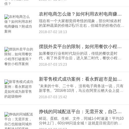
如何转型新零售？普通人怎么做好新零售，实现盈
利翻倍？店商的核
农村电商怎么做？如何利用农村电商赚钱？附成功案例
现在有一个大家都觉得奇怪的现象，部分时候农村
的某种蔬菜的价格2毛/斤左右，但城市的价格仍在2-
3元/斤。两者价格产非常大。以莲藕为例，采购商上
2018-07-02 18:13
门出价.06元左右，但是在超市少卖3到5元，虽然运
输过程中
摆脱外卖平台的限制，如何用餐饮小程序打破僵局？餐饮小程序案例
如果餐饮行业有时代划分的话，传统的餐饮是时
代，有了外卖平台后，进入第二时代，餐饮小程序
的出现，让餐饮行业进入第三时代。在个时代：餐
2018-07-03 15:23
饮行业重视的是口味、店铺装修、翻台率、服务质
量等问题。但是再好吃的店铺
新零售模式成功案例：看永辉超市是如何成为新零售的超级物种
“未来的十年、二十年， 没有电子商务这一说，只有
新零售。”2016年10月，马云在阿里云栖大会上提出
了新零售的概念，随后收购高鑫零售，入股大润
2018-07-03 15:42
发，并且推出了“盒马鲜生”。作为零售行业的大腕，
永辉超市接
挣钱的同城配送平台：无需开发，自己也能做同城外卖配送APP系统
鲜花、蛋糕、生鲜、文件，同城1小时速递！平均10
分钟上门，60分钟闪送全城！这就是目前流行的同
城外卖跑腿系统。除了上面这些内容，同城配送App