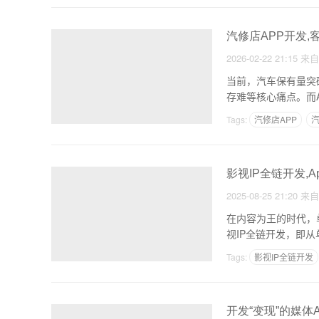
汽修店APP开发,
2026-02-22 21:15
来
当前，汽车保有量突
存难等核心痛点。而
Tags:
汽修店APP
汽
影视IP全链开发,
2025-08-25 21:20
来
在内容为王的时代，
视IP全链开发，即
Tags:
影视IP全链开发
开发“变现”的媒体A