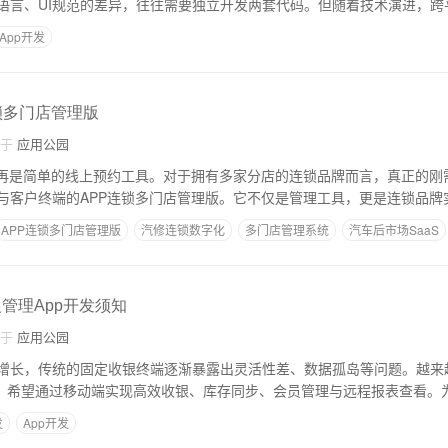
语言、UI规范的差异，往往需要独立开发两套代码。但随着技术演进，跨
App开发
锁多门店管理版
自于
应用公园
不再是简单的线上预约工具。对于拥有多家分店的连锁品牌而言，真正的刚
与客户终端的APP连锁多门店管理版。它不仅是管理工具，更是连锁品牌
APP连锁多门店管理版
汽修连锁数字化
多门店管理系统
汽车后市场SaaS
管理App开发须知
自于
应用公园
增长，传统的固定收银终端逐渐暴露出灵活性差、数据孤岛等问题。越来
发，希望通过移动端实现高效收银、库存同步、会员管理与远程报表查看。
发
App开发