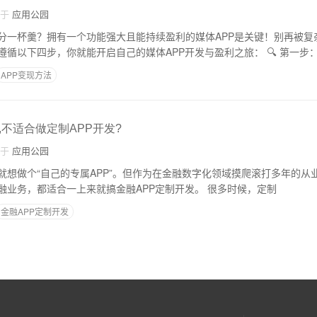
自于
应用公园
分一杯羹？拥有一个功能强大且能持续盈利的媒体APP是关键！别再被复
商业模式吓退，只需遵循以下四步，你就能开启自己的媒体APP开发与盈利之旅： 🔍 第一
APP变现方法
不适合做定制APP开发?
自于
应用公园
就想做个“自己的专属APP”。但作为在金融数字化领域摸爬滚打多年的从
冷水：并不是所有金融业务，都适合一上来就搞金融APP定制开发。 很多时候，定制
金融APP定制开发