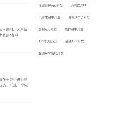
收银管理App开发
汽修店APP
汽修店APP开发
影视IP全链开发
信息不透明、客户留
影视App开发
媒体APP开发
尤其是“客户
APP变现方法
金融APP开发
金融APP定制开发
值在于能否进行影
业态，形成一个完