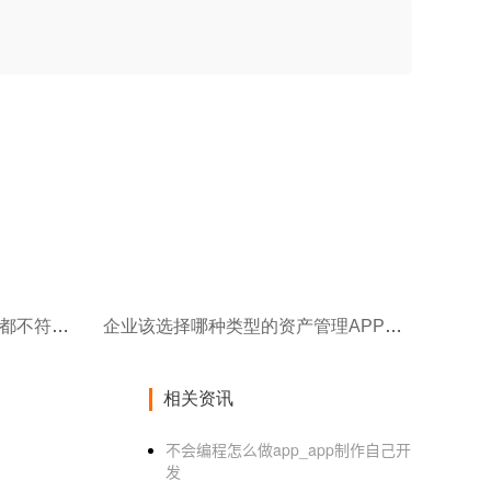
跟风打造网红APP,为什么90%都不符合自身行业市场?
企业该选择哪种类型的资产管理APP开发?
相关资讯
不会编程怎么做app_app制作自己开
发