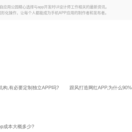
自应用公园精心选择与app开发时UI设计师工作相关的最新资讯。
图形化操作，让每个人都能成为手机APP应用的制作者和发布者。
机构,有必要定制独立APP吗?
pp成本大概多少?