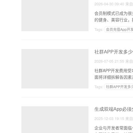
2026-04-30 09:40
来
会员制模式已成为很
的健身、美容行业，
值
Tags:
会员充值App开
社群APP开发多
2026-07-05 21:55
来
社群APP开发费用
面将详细拆解各因素
Tags:
社群APP开发多
生成双端App必须
2025-12-03 19:15
来
企业与开发者常面临一