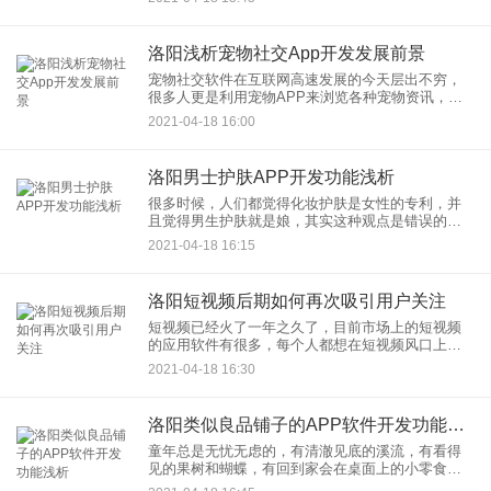
的一些事后，人们更是意识到了打车软件在人们生
活中的重要的地位。也许这
洛阳浅析宠物社交App开发发展前景
宠物社交软件在互联网高速发展的今天层出不穷，
很多人更是利用宠物APP来浏览各种宠物资讯，让
生活变得更加美好。宠物社交APP开发就像是人们
2021-04-18 16:00
生活中常用的社交APP，虽然人们通过宠物来进行
社交，但是也正是因
洛阳男士护肤APP开发功能浅析
很多时候，人们都觉得化妆护肤是女性的专利，并
且觉得男生护肤就是娘，其实这种观点是错误的，
而且随着互联网不断发展，男性也开始注重自己的
2021-04-18 16:15
形象管理，而为了方便他们了解护肤方面的知识，
男士护肤APP开发应运而
洛阳短视频后期如何再次吸引用户关注
短视频已经火了一年之久了，目前市场上的短视频
的应用软件有很多，每个人都想在短视频风口上瓜
分市场流量，但是大部分的流量都已经被抖音、快
2021-04-18 16:30
手、美拍等行业的龙头瓜分，只剩下小部分的流量
给我们，那短视频后期该如
洛阳类似良品铺子的APP软件开发功能浅析
童年总是无忧无虑的，有清澈见底的溪流，有看得
见的果树和蝴蝶，有回到家会在桌面上的小零食，
我们常常会为了多吃点小零食和父母“斗智斗勇”，现