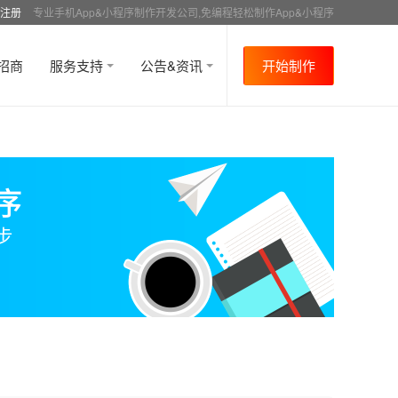
注册
专业手机App&小程序制作开发公司,免编程轻松制作App&小程序
招商
服务支持
公告&资讯
开始制作