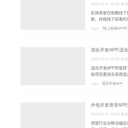
2026-06-01 10:20
来
实体商家仅依赖线下
剧，传统线下拓客的
呢？答
Tags:
"线上商城APP开
混合开发APP,适
2026-03-02 20:45
来
混合开发APP凭借
些项目更适合采用混
Tags:
混合开发APP
外包开发资管APP
2026-07-01 19:00
来
资管行业对移动端应