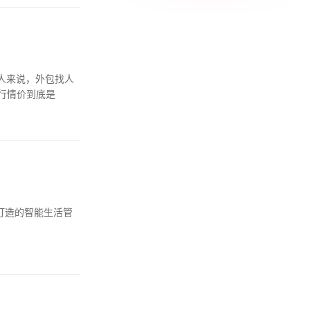
人来说，外包找人
的行情价到底是
打造的智能生活管