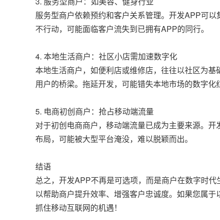
3. 服务型商户：如美容、健身行业
服务型商户依赖预约和客户关系管理。开发APP可以
不行动，可能面临客户流失到已拥有APP的同行。
4. 本地生活商户：社区小店需加速数字化
本地生活商户，如便利店或维修店，往往以社区为基础
用户的桥梁。拖延开发，可能错失本地市场的数字化
5. 电商初创商户：抢占移动端流量
对于初创电商商户，移动端流量已成为主要来源。开发
布局，可能被大型平台淹没，难以脱颖而出。
结语
总之，开发APP不再是可选项，而是商户在数字时代
以帮助商户提升效率、增强客户忠诚度。如果您属于以
抓住移动互联网的机遇！