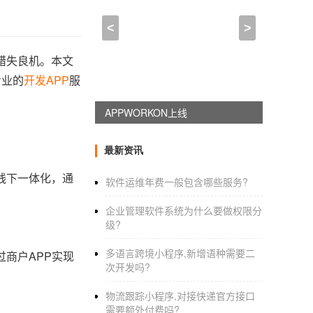
<
>
错失良机。本文
专业的
开发APP
服
APPWORKON上线
最新资讯
线下一体化，通
软件运维年费一般包含哪些服务?
企业管理软件系统为什么要做权限分
级?
多语言跨境小程序,新增语种需要二
商户APP实现
次开发吗?
物流跟踪小程序,对接快递官方接口
需要额外付费吗?