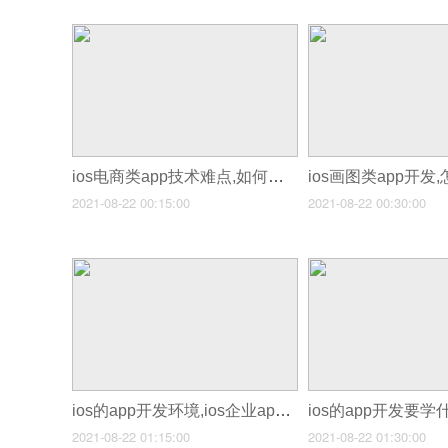
ios电商类app技术难点,如何开发本地生鲜类app
2021-08-22 00:15:00
2021-08-22 00:30:00
ios的app开发环境,ios企业app开发
2021-08-22 01:15:00
2021-08-22 01:30:00