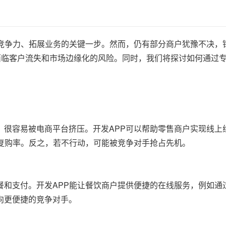
升竞争力、拓展业务的关键一步。然而，仍有部分商户犹豫不决，
面临客户流失和市场边缘化的风险。同时，我们将探讨如何通过
，很容易被电商平台挤压。开发APP可以帮助零售商户实现线上
户复购率。反之，若不行动，可能被竞争对手抢占先机。
和支付。开发APP能让餐饮商户提供便捷的在线服务，例如通过
向更便捷的竞争对手。