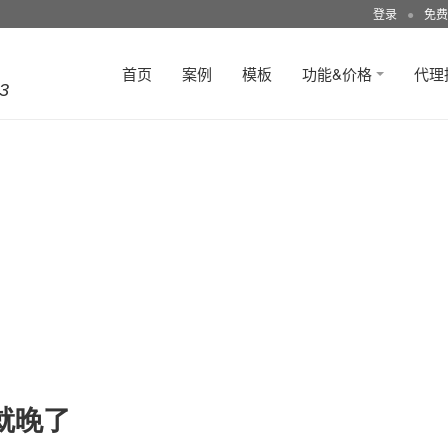
登录
●
免费
首页
案例
模板
功能&价格
代理
3
就晚了