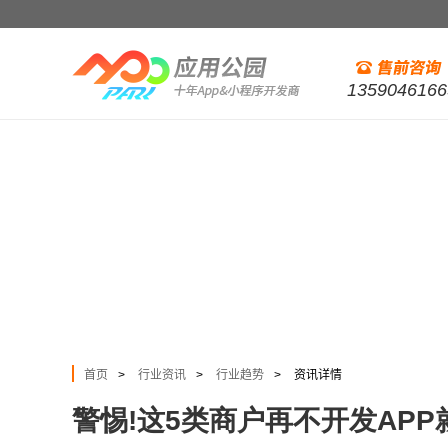
1359046166
首页
行业资讯
行业趋势
资讯详情
>
>
>
警惕!这5类商户再不开发APP