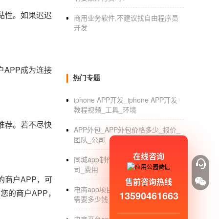
黏性。如果迟迟
商用业务软件,不建议找自由程序员
开发
APP成为连接
热门专题
iphone APP开发_iphone APP开发
教程视频_工具_环境
推荐。若不尽快
APP外包_APP外包价格多少_报价_
团队_公司
在线咨询
同城app制作_同城APP开发制作_公
司_费用
的商户APP，可
售前咨询热线
电商app项目开发_电商app项目开发
您的商户APP，
13590461663
需要多少钱_价格