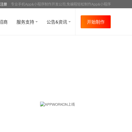
注册
专业手机App&小程序制作开发公司,免编程轻松制作App&小程序
招商
服务支持
公告&资讯
开始制作