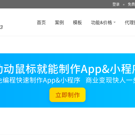
登录
●
免费
首页
案例
模板
功能&价格
代理
3