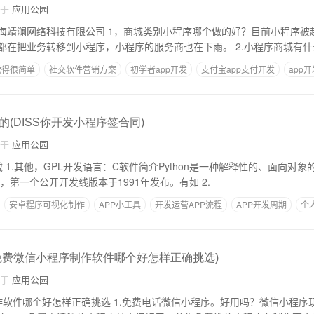
自于
应用公园
，商城类别小程序哪个做的好？目前小程序被越来越多的人认
可，很多企业和商家都在把业务转移到小程序，小程序的服务商也在下雨。
觉得很简单
社交软件营销方案
初学者app开发
支付宝app支付开发
app
(DISS你开发小程序签合同)
自于
应用公园
n。由于
其在1989年底的发明，第一个公开开发线版本于1991年发布。有如 2.
安卓程序可视化制作
APP小工具
开发运营APP流程
APP开发周期
个
免费微信小程序制作软件哪个好怎样正确挑选)
自于
应用公园
1.免费电话微信小程序。好用吗？微信小程序现在很常见。我想