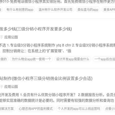
序010-免费电话微信小程序其实很好用。首先免费微信小程序在制作更方
台
有什么有创意的app
温州有什么软件开发公司
类似盒马的app
美食AP
P吗
发多少钱(三级分销小程序开发要多少钱)
自于
应用公园
程序系统制作借助城市分销
、控制分销商让：在系统上的“扩展管理”、“插
么做的
为什么物业app统一使用一个
设计开发app需要会什么
一个app后台
电商直播app开发
站制作(微信小程序三级分销佣金比例设置多少合适)
自于
应用公园
？ 2.数据报告分析。会员分销小程序对数据
能够实现准确的数据统计是必要的。同时需要有较强的数据分析和查询功
发解决方案
心理咨询APP的盈利模式
个人开发的app可以上线运营吗
点餐小
珠海app制作公司