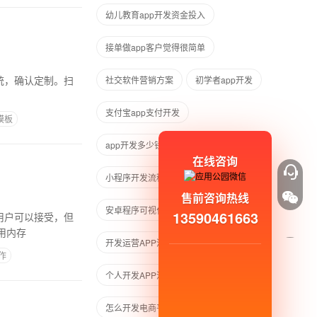
幼儿教育app开发资金投入
接单做app客户觉得很简单
社交软件营销方案
初学者app开发
支付宝app支付开发
模板
app开发多少钱
小程序卖东西
在线咨询
小程序开发流程
售前咨询热线
安卓程序可视化制作
APP小工具
13590461663
用内存
开发运营APP流程
APP开发周期
作
个人开发APP流程
怎么开发电商平台