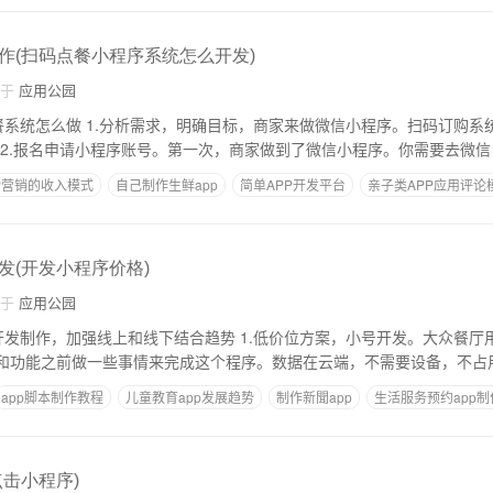
作(扫码点餐小程序系统怎么开发)
自于
应用公园
做微信小程序。扫码订购系统，确认定制。扫
码订购微信小程序。 2.报名申请小程序账号。第一次，商家做到了微信小程序。你需要去微信
P营销的收入模式
自己制作生鲜app
简单APP开发平台
亲子类APP应用评论
做攻略
发(开发小程序价格)
自于
应用公园
和线下结合趋势 1.低价位方案，小号开发。大众餐厅用户可以接受，但
果和功能之前做一些事情来完成这个程序。数据在云端，不需要设备，不占
app脚本制作教程
儿童教育app发展趋势
制作新聞app
生活服务预约app制
击小程序)