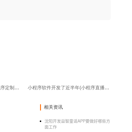
小程序软件开发计划模板(小程序定制开发的优点)
小程序软件开发了近半年(小程序直播如何引流小程序直播带货新的营销模式)
相关资讯
沈阳开发益智童谣APP要做好哪些方
面工作