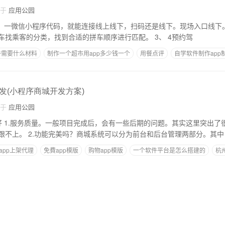
自于
应用公园
车：根据乘客找车和车找乘客的分类，找到合适的拼车顺序进行匹配。 3、 4预约驾
件需要什么材料
制作一个超市用app多少钱一个
用餐点评
自学软件制作app
发(小程序商城开发方案)
自于
应用公园
，很多项
目失败或者后期服务跟不上。 2.功能完美吗？商城系统可以分为前台和后台管理两部分。其中
app上架代理
免費app模版
购物app模版
一个软件平台是怎么搭建的
杭