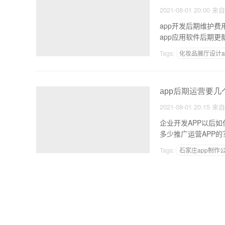
2021-08-01 20:00
来
app开发后期维护费
app应用软件后期
Tags:
化妆品展厅设计a
商城类模块app
app后期运营要几
2021-08-01 20:15
来
企业开发APP以后如何做
Tags:
石家庄app制作
社交app运营需要几个