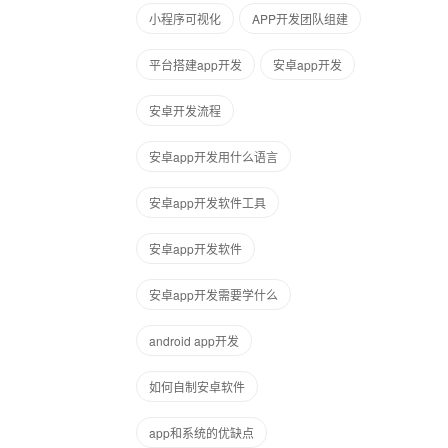
小程序可视化
APP开发团队组建
平台搭建app开发
安卓app开发
安卓开发流程
安卓app开发用什么语言
安卓app开发软件工具
安卓app开发软件
安卓app开发需要学什么
android app开发
如何自制安卓软件
app和系统的优缺点