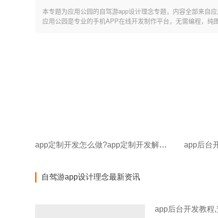
本专题为应用公园的自驾游app设计理念专题，内容全部来自应
应用公园是专业的手机APP在线开发制作平台，无需编程，纯
app定制开发怎么做?app定制开发解决方案推荐
自驾游app设计理念最新资讯
app后台开发教程