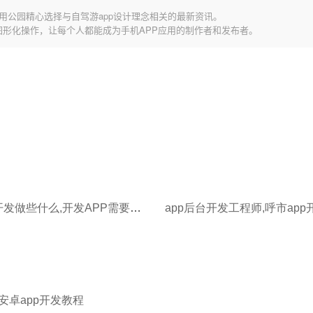
用公园精心选择与自驾游app设计理念相关的最新资讯。
图形化操作，让每个人都能成为手机APP应用的制作者和发布者。
app后台开发做些什么,开发APP需要什么环境
app后台开发工程师,呼市app
,安卓app开发教程