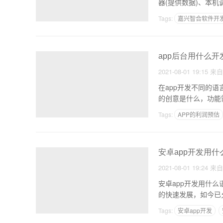
器(提供数据)、本
问
Tags:
嘉兴智合软件开
app制作流程图
app后台用什么开
2021-08-01 19:15
来
在app开发不同的语言是不同的 首先，你应该知道开发语。 其次，你需要
Tags:
APP的利润预估
平台搭建app开发
安卓app开发用什
2021-08-01 19:24
来
安卓app开发用什么语
的快速发展，如今已允
Tags:
安卓app开发
安卓app开发需要学什