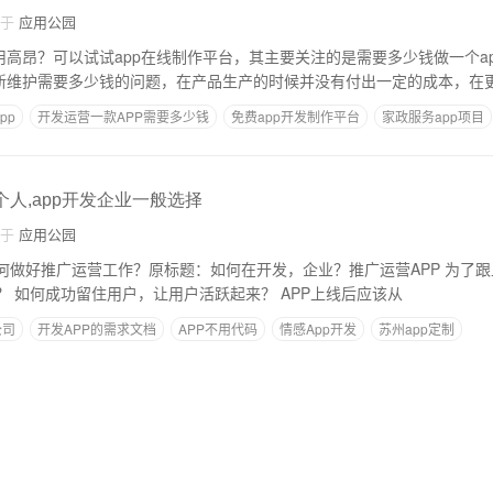
自于
应用公园
用高昂？可以试试app在线制作平台，其主要关注的是需要多少钱做一个a
更新维护需要多少钱的问题，在产品生产的时候并没有付出一定的成本，在
pp
开发运营一款APP需要多少钱
免费app开发制作平台
家政服务app项目
个人,app开发企业一般选择
自于
应用公园
好推广运营工作？原标题：如何在开发，企业？推广运营APP 为了跟上互联网，企业有
多少推广运营APP的？ 如何成功留住用户，让用户活跃起来？ APP上线后应该从
公司
开发APP的需求文档
APP不用代码
情感App开发
苏州app定制
人