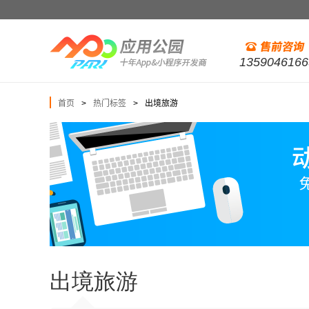
1359046166
首页
热门标签
出境旅游
>
>
出境旅游