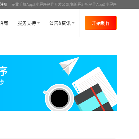
注册
专业手机App&小程序制作开发公司,免编程轻松制作App&小程序
招商
服务支持
公告&资讯
开始制作