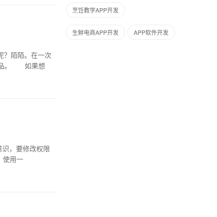
烹饪教学APP开发
生鲜电商APP开发
APP软件开发
呢？陌陌。在一次
产品。 如果想
意识，要修改权限
，使用一