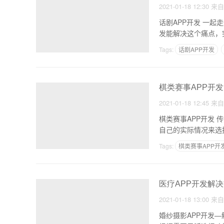
2021-01-18 12:30
来
话剧APP开发 一
发能解决这个痛点，
Tags:
话剧APP开发
棋类赛事APP开发
2021-01-18 12:45
来
棋类赛事APP开发
自己的实际情况来选
Tags:
棋类赛事APP开
医疗APP开发解
2021-01-18 13:00
来
婚纱摄影APP开发