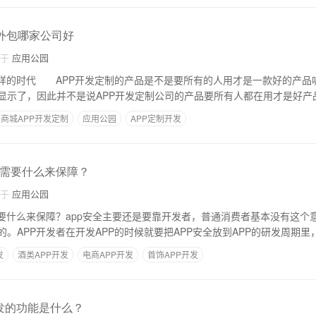
制外包哪家公司好
自于
应用公园
一样的时代 APP开发定制的产品是不是要所有的人用才是一款好的产品
显示了，因此并不是说APP开发定制公司的产品要所有人都在用才是好
商城APP开发定制
应用公园
APP定制开发
全需要什么来保障？
自于
应用公园
需要什么来保障？app安全主要还是要靠开发者，普通消费者基本没有这个
。APP开发者在开发APP的时候就要把APP安全放到APP的研发周期里
发
酒类APP开发
电商APP开发
首饰APP开发
开发的功能是什么？