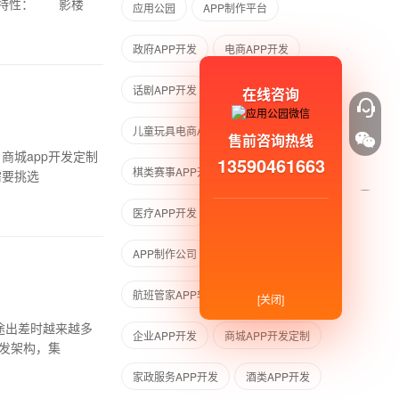
能特性： 影楼
应用公园
APP制作平台
政府APP开发
电商APP开发
话剧APP开发
商城APP开发
在线咨询
儿童玩具电商APP开发
售前咨询热线
商城app开发定制
13590461663
棋类赛事APP开发
餐饮APP开发
需要挑选
医疗APP开发
语音助手APP开发
APP制作公司
APP定制开发
航班管家APP软件开发
[关闭]
途出差时越来越多
企业APP开发
商城APP开发定制
开发架构，集
家政服务APP开发
酒类APP开发