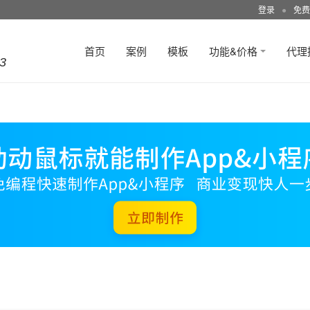
登录
●
免费
首页
案例
模板
功能&价格
代理
3