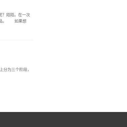
呢？陌陌。在一次
产品。 如果想
体上分为三个阶段，