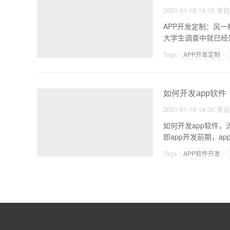
2021-01-18 14:15
来
APP开发定制：风
大学生调查中就已经
Tags:
APP开发定制
如何开发app软件
2021-01-18 14:30
来
如何开发app软件，
即app开发前期，a
Tags:
APP软件开发