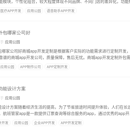
能模块，个性化组合，较大程度体现不同品牌、不同门店的差异化，功
医疗APP开发
应用公园
语音助手APP开发
制外包哪家公司好
自于
应用公园
包哪家公司好商城app开发定制是根据客户实际的功能需求进行定制开发，
靠谱的商城app开发公司，质量保障，售后无忧。商城app开发定制外包
应用公园
APP制作公司
APP定制开发
发功能设计方案
自于
应用公园
功能设计方案随着经济生活的提高，为了节省旅途时间提升体验，人们在长
航班管家app是一款提供订票查询等综合服务的app，通过优秀的app
件开发
应用公园
企业APP开发
APP开发定制