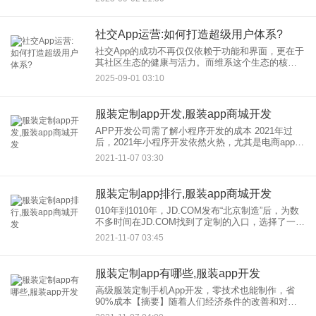
如何有效支撑亿级用户关系链的存储与高效访问。
社交App运营:如何打造超级用户体系?
社交App的成功不再仅仅依赖于功能和界面，更在于
其社区生态的健康与活力。而维系这个生态的核
心，便是“超级用户”。他们是最活跃的内容贡献者、
2025-09-01 03:10
最无私的帮助者、最忠实的品牌布道者。因此，如
何通过精细化App
服装定制app开发,服装app商城开发
APP开发公司需了解小程序开发的成本 2021年过
后，2021年小程序开发依然火热，尤其是电商app开
发公司需要知道小程序可以通过哪两种方式降低人
2021-11-07 03:30
气成本，从而制定更好的策略来推动行业发展。毫
无疑问，小
服装定制app排行,服装app商城开发
010年到1010年，JD.COM发布“北京制造”后，为数
不多时间在JD.COM找到了定制的入口，选择了一件
基础单品——短袖衬衫，选择了“去定制":在舒适和
2021-11-07 03:45
硬挺的双重需求下，选择了50%棉材质，然后选
服装定制app有哪些,服装app开发
高级服装定制手机App开发，零技术也能制作，省
90%成本【摘要】随着人们经济条件的改善和对服
装鉴赏能力的提高，人们的消费习惯逐渐向移动端