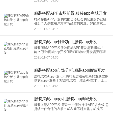
2021-11-07 04:00
转移。高端服装定制手机App软件已经成为很多企业
人的需求 随
服装搭配APP市场前景,服装app商城开发
时尚穿搭APP开发的功能当今社会的发展趋势已经
引起了大多数用户对时尚品质的关注。好的穿衣打
扮可以大大提升一个人的气场和外貌，这也让人们
2021-11-07 04:15
注意到穿衣服的必要性。互联网时代，服装搭配
APP的开发设计，让用户
服装搭配app创业项目,服装app开发
服装商城APP开发服装商城APP开发需要哪些功
能？”服装商城app开发"服装商城app开发需要哪些功
能？ 2021年12月30日 随着时代的发展，对服装的穿
2021-11-07 04:30
衣搭配要求越来越高，设计风格强
服装搭配app市场分析,服装app商城开发
虚拟试衣App开发 6大功能促进服装电商的发展虚拟
试衣app开发基于3D虚拟试衣，结合AR技术，让用
户在虚拟试衣中感受到更真实、更有质感，带给用
2021-11-07 04:45
户更完美的试衣体验。因此，虚拟试衣可以应用到
我们的服装电
服装搭配app设计,服装app商城开发
服装搭配APP开发 开发一个服装行业APP多少钱 总
是缺一件合适的衣服？试衣间不断变化，却找不到
自己满意的？较好用app试衣穿衣，让穿衣更有趣更