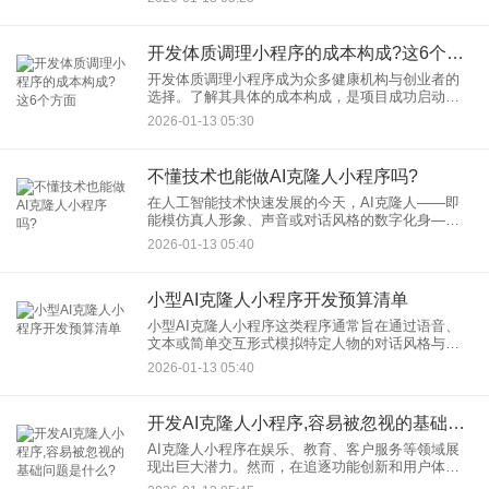
向与成本。正确的流程不仅能提升开发效率，还能
确保最终产品符合市场需求
开发体质调理小程序的成本构成?这6个方面
开发体质调理小程序成为众多健康机构与创业者的
选择。了解其具体的成本构成，是项目成功启动与
预算规划的关键。本文将围绕“开发体质调理小程
2026-01-13 05:30
序”的核心需求，详细解析其“小程序成本构成”的六个
主要方面，帮助您做
不懂技术也能做AI克隆人小程序吗?
在人工智能技术快速发展的今天，AI克隆人——即
能模仿真人形象、声音或对话风格的数字化身——
已不再是科幻概念。许多人都想拥有一个自己的AI
2026-01-13 05:40
克隆人或为企业打造一个虚拟代言人，但一想到编
程、算法等复杂技术，
小型AI克隆人小程序开发预算清单
小型AI克隆人小程序这类程序通常旨在通过语音、
文本或简单交互形式模拟特定人物的对话风格与知
识特征。若您正计划启动此类项目，一份清晰的开
2026-01-13 05:40
发预算清单将有助于合理规划资源与控制成本。以
下将从核心模块出发，分
开发AI克隆人小程序,容易被忽视的基础问题是什么?
AI克隆人小程序在娱乐、教育、客户服务等领域展
现出巨大潜力。然而，在追逐功能创新和用户体验
的同时，一些至关重要的基础问题却常常被忽视。