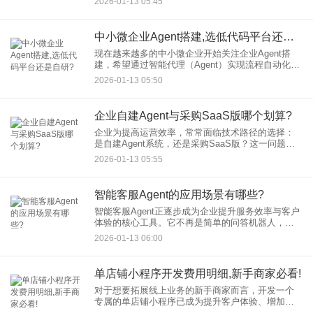
2026-01-13 05:45
本文将深入探讨在开发AI克隆人小程序时，那些关
乎项目成败却易被忽略
中小微企业Agent搭建,选低代码平台还是自研?
现在越来越多的中小微企业开始关注企业Agent搭
建，希望通过智能代理（Agent）实现流程自动化、
客户服务优化或数据分析提效。然而，面对技术资
2026-01-13 05:50
源有限、成本敏感的现实，企业常陷入两难：该选
择快速上手的低
企业自建Agent与采购SaaS版哪个划算?
企业为提高运营效率，常常面临技术路径的选择：
是自建Agent系统，还是采购SaaS版？这一问题直
接关系到成本、效率与长期发展。本文将从多角度
2026-01-13 05:55
对比分析，帮助企业根据自身情况做出经济划算的
决策。
智能客服Agent的应用场景有哪些?
智能客服Agent正逐步成为企业提升服务效率与客户
体验的核心工具。它不再是简单的问答机器人，而
是能够理解语境、处理复杂任务并实现多轮对话的
2026-01-13 06:00
智能助手。那么，智能客服Agent在实际业务中究竟
有哪些具体的
单店铺小程序开发费用明细,新手商家必看!
对于想要拓展线上业务的新手商家而言，开发一个
专属的单店铺小程序已成为提升客户体验、增加销
售渠道的重要方式。然而，开发费用往往是大家最