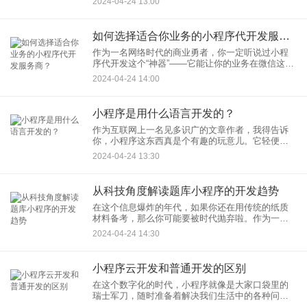
2024-04-24 13:00
悄悄地重塑着我们的健康生活。今天，就让我带你
一探究竟，看看那些在医疗
如何选择适合你业务的小程序代开发服务商？
作为一名网络时代的商业勇者，你一定听说过小程
序代开发这个“神器”——它能让你的业务在微信这个
超级APP中飞速奔跑起来。但如何在茫茫服务商海
2024-04-24 14:00
中捕捉到那只为你的业务量身打造的小程序代开
发“金龟婿”呢？哈，
小程序是用什么语言开发的？
作为互联网上一名见多识广的文章作者，我得告诉
你，小程序这东西真是个有趣的玩意儿。它轻便、
快速，就像是互联网世界里的便携式瑞士军刀。今
2024-04-24 13:30
天，就让我用我那半桶水的技术知识，来为你揭秘
小程序是用什么神秘的语言
从科技角度解读题库小程序的开发趋势
在这个信息爆炸的年代，如果你还在用传统的纸质
材料备考，那么你可能要被时代抛弃啦。作为一个
科技领域的深度爱好者和见证者，我今天就带大家
2024-04-24 14:30
一起从科技角度，聊聊那些正在改变我们学习方式
的小家伙——题库小程序。
小程序云开发和普通开发的区别
在这个数字化的时代，小程序就像是大家口袋里的
瑞士军刀，随时准备着解决我们生活中的各种问
题。但在这些便利背后，有两种不同的力量在推动