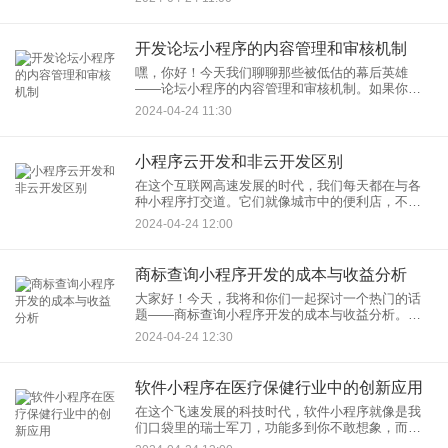
造一个智能化小程序开发的典范。
开发论坛小程序的内容管理和审核机制
嘿，你好！今天我们聊聊那些被低估的幕后英雄
——论坛小程序的内容管理和审核机制。如果你想
要开发论坛小程序，别急，先听我娓娓道来，让我
2024-04-24 11:30
们一起揭开这些机制的神秘面纱。
小程序云开发和非云开发区别
在这个互联网高速发展的时代，我们每天都在与各
种小程序打交道。它们就像城市中的便利店，不管
走到哪里，总能在手机的一角找到它们的踪影。但
2024-04-24 12:00
是，大家有没有好奇过这些小程序是如何搭建起来
的？其中，小程序云开发和
商标查询小程序开发的成本与收益分析
大家好！今天，我将和你们一起探讨一个热门的话
题——商标查询小程序开发的成本与收益分析。不
知你是否有过这样的体验，当你脑海中突然冒出一
2024-04-24 12:30
个绝妙的商标想法时，却发现查询商标的过程繁琐
而耗时。好消息是，随着科
软件小程序在医疗保健行业中的创新应用
在这个飞速发展的科技时代，软件小程序就像是我
们口袋里的瑞士军刀，功能多到你不敢想象，而在
医疗保健行业，它们正以一种近乎变革性的姿态，