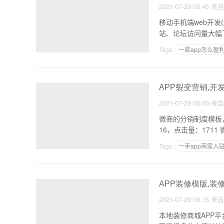
2021-07-29 05:45
来
移动手机端web开发(APP 小程序 H玩游戏、工作、设定外卖，刷新闻，聊天交友等。已
Tags:
一款app怎么盈
开发一个APP需要学习
APP裂变营销,开
2021-07-29 06:00
来
微商的分销制度模板，分销
Tags:
一手app商家入
商城的app开发要多少
APP装修模版,装
2021-07-29 06:15
来
本地装修商城APP