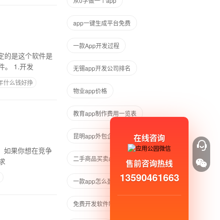
从0学做一个app
app一键生成平台免费
一款App开发过程
定的是这个软件是
用来做什么的，这个软件需要用到哪些部门。毕竟，一些小公司没有足够的人力来开发大型软件。 1.开发
无锡app开发公司排名
0年什么钱好挣
物业app价格
教育app制作费用一览表
昆明app外包企业
在线咨询
。如果你想在竞争
二手商品买卖app开发难点
？的需求
售前咨询热线
13590461663
一款app怎么盈利
免费开发软件制作平台iapp