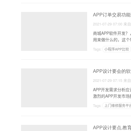
APP订单交易功能
2021-07-29 07:00
来
商城APP软件开发
Tags:
小程序APP比较
APP设计要会的软
2021-07-29 07:15
来
APP开发需求分析
Tags:
上门维修服务平台
开发APP操作系统
APP设计要点,教