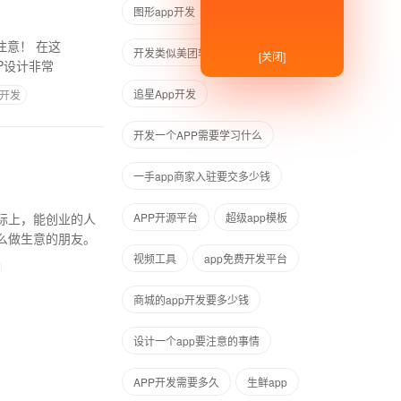
图形app开发
！ 在这
开发类似美团软件多少钱
[关闭]
P设计非常
追星App开发
p开发
开发一个APP需要学习什么
一手app商家入驻要交多少钱
际上，能创业的人
APP开源平台
超级app模板
么做生意的朋友。
视频工具
app免费开发平台
商城的app开发要多少钱
设计一个app要注意的事情
APP开发需要多久
生鲜app