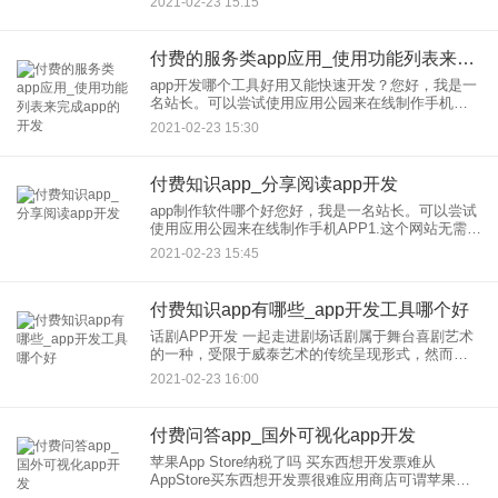
2021-02-23 15:15
是说APP开发定制公司的
付费的服务类app应用_使用功能列表来完成app的开发
app开发哪个工具好用又能快速开发？您好，我是一
名站长。可以尝试使用应用公园来在线制作手机
APP1.这个网站无需编程和代码，小白用户也能在线
2021-02-23 15:30
开发app；2.功能很多，只要不是很复杂的APP，一
般够用；
付费知识app_分享阅读app开发
app制作软件哪个好您好，我是一名站长。可以尝试
使用应用公园来在线制作手机APP1.这个网站无需编
程和代码，小白用户也能在线开发app；2.功能很
2021-02-23 15:45
多，只要不是很复杂的APP，一般够用；3.有多种主
题模
付费知识app有哪些_app开发工具哪个好
话剧APP开发 一起走进剧场话剧属于舞台喜剧艺术
的一种，受限于威泰艺术的传统呈现形式，然而，
话剧APP开发能解决这个痛点，突破时空的限制，
2021-02-23 16:00
吸引更多人走进剧场去。借助互联网的线上传播，
以专业拍摄+后期剪
付费问答app_国外可视化app开发
苹果App Store纳税了吗 买东西想开发票难从
AppStore买东西想开发票很难应用商店可谓苹果公
司的创举，它让消费者在购买苹果的手机、平板电