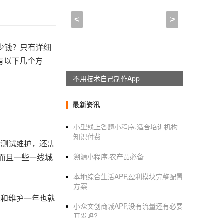
<
>
少钱？只有详细
有以下几个方
不用技术自己制作App
最新资讯
小型线上答题小程序,适合培训机构
知识付费
、测试维护，还需
而且一些一线城
溯源小程序,农产品必备
本地综合生活APP,盈利模块完整配置
方案
买和维护一年也就
小众文创商城APP,没有流量还有必要
开发吗?