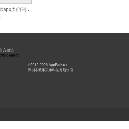
企业如何开发一款app,如何制作生鲜app
0
官方微信
©2012-2026
AppPark.cn
深圳市致宇天承科技有限公司