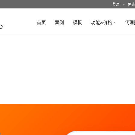
登录
●
免费
首页
案例
模板
功能&价格
代理
3