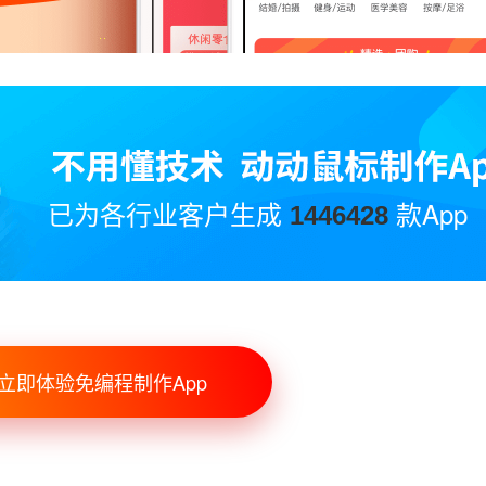
已为各行业客户生成
款App
1446428
立即体验免编程制作App