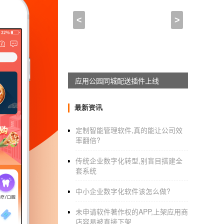
如何推广app让别人注册,
<
>
2021-10-02 02:45:00
来自于
应用公园
APP开发
及运营的过程中需要怎么做
从初的APP用户需求调查到正式的APP开发，
应用公园同城配送插件上线
如何包装和推广这一点呢？这可能是APP运营商
员有必要多和APP开发人员沟通，并在这种沟
最新资讯
开发；应用过程中的思考
定制智能管理软件,真的能让公司效
率翻倍?
传统企业数字化转型,别盲目搭建全
在APP开发，
APP开发
人员是产品的创造者，
套系统
APP产品的功能特点以及如何使用产品，从而向
中小企业数字化软件该怎么做?
在使用中，我们可以找出APP产品的不足，并
开发的人员沟通的原因
未申请软件著作权的APP,上架应用商
店容易被直接下架