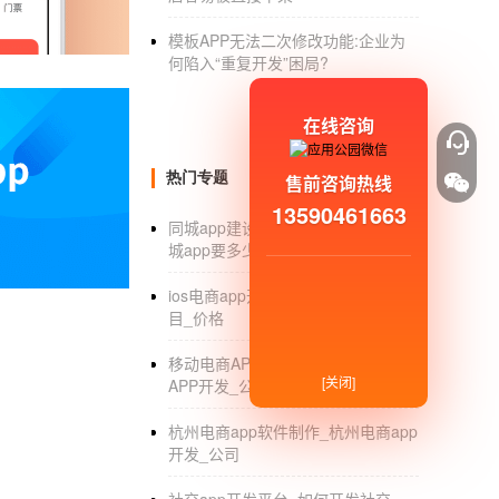
利用搜索热点：
模板APP无法二次修改功能:企业为
利用搜索热点让APP应用快速流行起来，就要
何陷入“重复开发”困局?
件是屏幕级事件还是现象级事件。如果不是特别
使用原始材料：
在线咨询
现在无论什么行业都在强调原创精神，这种精神
热门专题
售前咨询热线
不同于别人的运营推广方式，考虑到了别人考虑
13590461663
容的输出。只有丰富的原创内容才能给APP用
同城app建设开发_开发制作一个同
城app要多少钱_制作方案
APP的原始资料导出给APP用户，让他们为我
ios电商app开发_ios电商app开发项
APP活动运营工具Activity Box(火东河
目_价格
在就体验吧：houtai.huodonghezi.com/users/reg
移动电商APP开发_移动互联网电商
版权声明：本文为活动框观点。商业转载，请
[关闭]
APP开发_公司
杭州电商app软件制作_杭州电商app
开发_公司