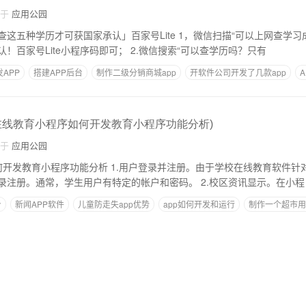
自于
应用公园
获国家承认」百家号Lite 1，微信扫描“可以上网查学习成绩吗？只有这五
种学历才能被国家承认！百家号Lite小程序码即可； 2.微信搜索“可以查学历吗？只有
APP
搭建APP后台
制作二级分销商城app
开软件公司开发了几款app
在线教育小程序如何开发教育小程序功能分析)
自于
应用公园
1.用户登录并注册。由于学校在线教育软件针对性强，用户使用
相关小程序前需要登录注册。通常，学生用户有特定的帐户和密码。 2.校区资讯显示。在小程
台
新闻APP软件
儿童防走失app优势
app如何开发和运行
制作一个超市用