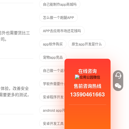
自己能制作app商城吗
怎么做一个跑腿APP
APP去应用市场还花钱吗
另外也需要货比三
公司。
app软件购买
原生app开发是什么
宠物app竞品
在线咨询
自己做一个返利app能挣钱吗
学软件需要什么基础
售前咨询热线
户体验，改善安全
13590461663
需要更多的测试，
安卓程序开发
android程序开发
android app开发工具
安卓开发工具
android开发工具