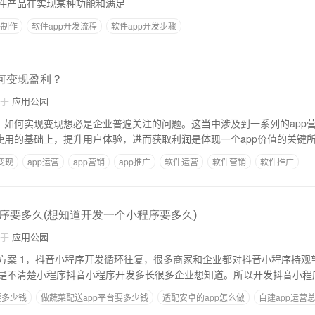
件产品在实现某种功能和满足
件制作
软件app开发流程
软件app开发步骤
如何变现盈利？
自于
应用公园
后，如何实现变现想必是企业普遍关注的问题。这当中涉及到一系列的app
常使用的基础上，提升用户体验，进而获取利润是体现一个app价值的关键
p变现
app运营
app营销
app推广
软件运营
软件营销
软件推广
序要多久(想知道开发一个小程序要多久)
自于
应用公园
观望态度，而这种态
是不清楚小程序抖音小程序开发多长很多企业想知道。所以开发抖音小程
要多少钱
做蔬菜配送app平台要多少钱
适配安卓的app怎么做
自建app运营
开发一个普通app需要多少钱