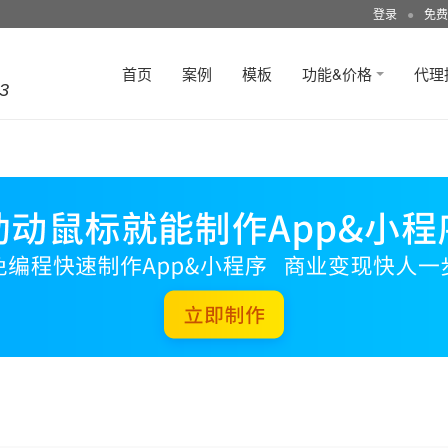
登录
●
免费
首页
案例
模板
功能&价格
代理
3