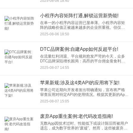
2025-08-06 18:40
实时滚动的用户评论——则彻底改变了“观看”这一单
向行为，将其升级为一种
小程序内容矩阵打通,解锁运营新势能!
在单一的小程序内容运营已显单薄。小程序内容矩
阵的战略价值正被越来越多的企业所重视。但仅仅
拥有矩阵还不够，关键在于如何打通各个节点，形
2025-08-06 18:50
成协同效应，释放倍增价值。 一、小程序内容矩阵
的
DTC品牌案例:自建App如何反超平台!
在流量红利消退、平台规则愈发严苛的今天，众多
DTC品牌深陷增长困局：高昂的平台佣金蚕食利
润、难以触达真实用户数据、推广成本水涨船高...
2025-08-07 14:55
依赖第三方平台看似便捷，实则将品牌命脉拱手相
让。
苹果新规:涉及这4类API的应用将下架!
苹果公司近期向开发者发出明确通知，宣布将严格
审查应用对特定API的使用情况。根据其更新的App
Store审核指南，涉及以下4类API的应用，若未能及
2025-08-07 15:05
时合规调整，将面临下架风险： 1. 未声
废弃App重生案例:老代码改造指南!
无数App因技术过时、性能低下或设计陈旧而被用户
遗忘，成为数字世界的“废墟”。然而，这些被废弃的
App并非毫无价值。通过精心改造，它们完全可能焕