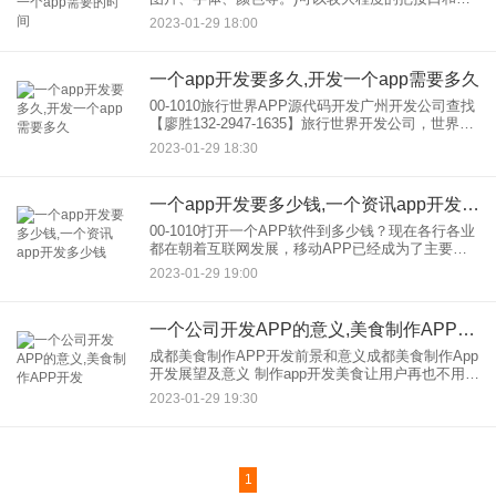
辑分开，让程序员有更多的时间在软件内部进行逻
2023-01-29 18:00
辑。 收集处理。SkinSE不使用传统
一个app开发要多久,开发一个app需要多久
00-1010旅行世界APP源代码开发广州开发公司查找
【廖胜132-2947-1635】旅行世界开发公司，世界旅
行APP开发案例，一个在开发的旅行世界需要多少
2023-01-29 18:30
钱，一个在开发需要多长时间，旅行世界APP
一个app开发要多少钱,一个资讯app开发多少钱
00-1010打开一个APP软件到多少钱？现在各行各业
都在朝着互联网发展，移动APP已经成为了主要的
互联网应用平台。所以无论是现在的电商APP软
2023-01-29 19:00
件，还是现在流行的社交软件，都会有互联网APP
开发，的需
一个公司开发APP的意义,美食制作APP开发
成都美食制作APP开发前景和意义成都美食制作App
开发展望及意义 制作app开发美食让用户再也不用担
心吃什么和怎么吃了。在企业开发美食制作App中，
2023-01-29 19:30
其文案可以通过带温暖的品牌、热情、文艺风格等
吸引
1