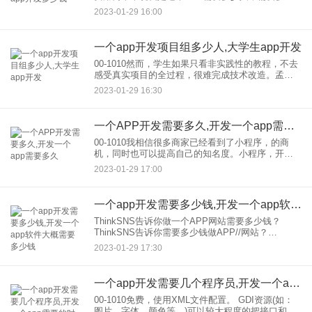
时间，工作人员的工资是多少。APP在外包和开发
2023-01-29 16:00
的报价一般取决于以下几个因素：1。APP支持平台
一个app开发项目组多少人,大学生app开发
00-1010然而，学生如果只看非实践性的教程，不去
感受真实项目的全过程，很难完成技术改造。孟卿
科技平台针对这一学生痛点深挖需求，既兼容教学
2023-01-29 16:30
海量开放在线课程平台视频教学的特点，又随着北
上广软件企业，人
一个APP开发需要多久,开发一个app需要多久
00-1010我相信很多商家已经看到了小程序，的商
机，同时也可以提高自己的知名度。小程序，开发
的商家也需要知道在小程序开发需要多长时间，下
2023-01-29 17:00
面Citrix小编将为大家详细介绍在小程序开发需要多
长时间以及
一个app开发需要多少钱,开发一个app软件大概需要多少钱
ThinkSNS告诉你做一个APP网站需要多少钱？
ThinkSNS告诉你需要多少钱做APP//网站？
ThinkSNS告诉你，你需要多少钱做一个APP//网
2023-01-29 17:30
站。 很多想创业的朋友或者需
一个app开发需要几个程序员,开发一个app需要的时间
00-1010免费，使用XML文件配置。 GDI资源(如：
图片、字体、颜色等。)可以较大程度的把接口和逻