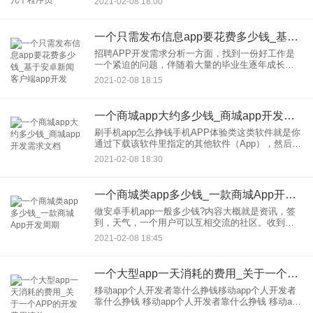
2021-02-08 18:00
是在淘宝平台上面开店的感觉，之前是免费开发，
等你app做到一
一个只需发布信息app要花费多少钱_基于安卓新闻客户端app开发
招聘APP开发需求分析一方面，找到一份好工作是
一个紧迫的问题，伴随着大量的毕业生逐年成长。
另一方面，随着创业热潮的兴起，市场对人才的需
2021-02-08 18:15
求也在增加。此时，一个好的招聘课堂APP不仅可
以解决大量毕业生的就
一个商城app大约多少钱_商城app开发需求文档
刷手机app怎么挣钱手机APP体验类这类软件就是你
通过下载该软件里指定的其他软件（App），然后打
开下载好的软件体验3—5分钟，即可获得奖励，并
2021-02-08 18:30
且这类软件奖励比较高，安卓版的一个任务为
0.5~2，苹果
一个商城类app多少钱_一款商城App开发周期
做安卓手机app一般多少钱?内容大概就是资讯，签
到，天气，一个用户可以互相交流的社区。收到你
求助，我这样给你解释:首先:做安卓app一般多少
2021-02-08 18:45
钱，我不清楚你问的目的?是你来开发应用，你想知
道能赚到少钱，
一个大型app一天消耗的费用_关于一个APP的开发费用清单
移动app个人开发者靠什么挣钱移动app个人开发者
靠什么挣钱 移动app个人开发者靠什么挣钱 移动app
个人开发者靠什么挣钱 移动app个人开发者靠什么挣