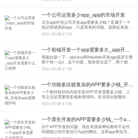
话，完全可以用这些平台制作，这是我总结的几个
平台，你可以看
一个公司运营多少app_app的市场开发
北京app外包公司开发app需要多少钱？是属于一个
知识营销类的app，只是简单的功能。选择起来就困
难了，价格主要还是看你实现哪些功能。功能模块
2021-02-08 17:15
要是简单的功能，价格不会太贵的。但是同样的功
能，各家报价也
一个前端开发一个app需要多久_app开发需要什么工程师
谁能比较一下，apicloud和hbuilder开发app底层引擎
那个快一点e，这个问题，我来答合适了，两个都用
过。总体来说还是apicloud靠谱。ide开发工具
2021-02-08 17:30
hbuilder好一些，关键是hbu
一个功能多比较复杂的APP要多少钱_开发的app需要维护吗
一个相对较好的内容丰富APP开发需要多少钱，上
市之后还需要很多钱来维持吗，有没有比较懂的，
来帮我分怎样才算内容丰富？APP开发的费用主要
2021-02-08 17:45
还是看你的功能复杂程度来算，因为功能复杂开发
周期长了，成本也比较
一个原生开发的APP需要多少钱_一个app开发需要几个程序员
问个APP开发的问题，现在有很多网站都有不会代
码就能让你开发自己App的网站。这类app类似与模
板的网站建设，是依附别人的平台开发，感觉就像