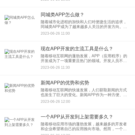
的生活品质。在这篇文章中，我们将探讨生活类
APP开发的一些优势。
同城类APP怎么做？
随着城市化进程的加快和人们对便捷生活的追求，
同城类APP成为了越来越多人关注的开发方向。同
城类APP旨在为用户提供与当地生活相关的信息、
2023-06-26 11:00
服务和社交交流。在这篇文章中，我们将探讨如何
打造一款成功的同城类
现在APP开发的主流工具是什么？
随着移动互联网的蓬勃发展，APP（应用程序）的
开发成为了一项重要且热门的领域。开发人员不断
寻找更高效、便捷且强大的工具来简化开发过程并
2023-06-26 11:30
提高开发效率。本文将介绍现在APP开发的主流工
具，帮助开发者选择适
新闻APP的优势和劣势
随着移动互联网的快速发展，人们获取新闻的方式
也发生了巨大的变化。新闻APP作为一种方便、快
捷的新闻获取方式，受到越来越多人的欢迎和使
2023-06-26 12:00
用。然而，新闻APP也存在着一些优势和劣势。本
文将探讨新闻APP的优
一个APP从开发到上架需要多久？
随着移动应用市场的蓬勃发展，越来越多的开发者
和企业希望将自己的应用推向市场。然而，一个
APP从开发到最终上架并不是一蹴而就的过程，需