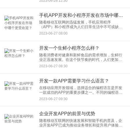
2023-06-26 12:30
要经历一系列步骤和时间。本文将介绍一个APP从
开发到上架所需的一般时
手机APP开发和小程序开发在市场中哪个更受欢迎？
随着移动互联网的迅猛发展，手机应用程序
（APP）和小程序成为人们日常生活中不可或缺的
一部分。无论是为了购物、社交、娱乐还是工作，
2023-06-27 08:00
手机APP和小程序都提供了便捷的解决方案。但
是，在市场中，哪个更受欢迎？
开发一个生鲜小程序怎么样？
随着消费者对健康和新鲜食品的需求增加，生鲜行
业正迅速发展。在这个快节奏的时代，人们更加注
重便捷和高效的购物方式。在这种背景下，开发一
2023-06-27 08:30
个生鲜小程序成为了一个具有潜力和机会的选择。
开发一款APP需要学习什么语言？
在移动应用开发领域，选择适合的编程语言是开发
一款成功的APP的重要步骤之一。不同的编程语言
具有不同的特点和适用范围。下面将介绍一些常用
2023-06-27 09:30
的编程语言，供开发者参考。
企业开发APP的前景与优势
随着移动互联网的快速发展和智能手机的普及，企
业开发APP已成为推动业务增长和提升用户体验的
重要策略。企业开发APP具有广阔的前景和许多优