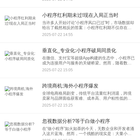
品认证数据，已成为企业国际竞争力的分水岭。电
子类OMS开发的核心挑
小程序红利期未过!现在入局正当时
当许多人开始讨论“小程序风口已过”时，市场数据却
给出了截然相反的答案：小程序红利期不仅存在，
而且正进入更成熟、价值释放更显著的阶段。对于
2025-07-22 14:55
敏锐的企业与创业者而言，现在抓住小程序机遇，
依然能抢占宝贵的市场
垂直化_专业化:小程序破局同质化
在微信、支付宝等超级App构建的生态中，小程序已
成为连接用户与服务的关键桥梁。然而，随着数量
激增，“千篇一律”的同质化困境日益凸显。粗放式扩
2025-07-22 15:05
张时代正在终结，垂直化、专业化正成为小程序高
质量发展的清晰路
跨境商机:海外小程序爆发
全球电商格局剧变，传统平台流量红利消退，跨境
卖家与品牌面临获客难、成本高、用户粘性低的困
境。如何在激烈竞争中低成本触达精准海外用户？
2025-07-22 15:25
海外小程序正成为破局关键。 海外小程序（WeCh
忽视数据分析?等于白做小程序
在“做小程序”如火如荼的今天，无数企业和开发者涌
入这片蓝海。然而，一个残酷的现实是：大量小程
序上线后石沉大海，用户寥寥，投入产出比惨不忍