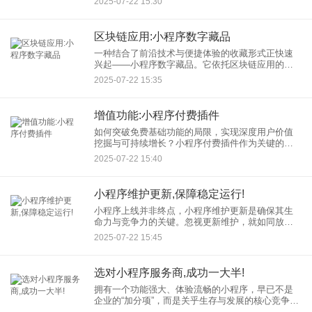
2025-07-22 15:30
睹。问题出在哪里？答案往往直指一个核心环节
——小程序数据分析被严
区块链应用:小程序数字藏品
一种结合了前沿技术与便捷体验的收藏形式正快速
兴起——小程序数字藏品。它依托区块链应用的核
心特性，为创作者、品牌和收藏爱好者打开了通往
2025-07-22 15:35
可信数字资产世界的大门。 区块链：为数字藏品注
入
增值功能:小程序付费插件
如何突破免费基础功能的局限，实现深度用户价值
挖掘与可持续增长？小程序付费插件作为关键的小
程序增值功能，正成为开发者提升服务能力与建立
2025-07-22 15:40
健康商业闭环的核心工具。 一、小程序付费插件：
定
小程序维护更新,保障稳定运行!
小程序上线并非终点，小程序维护更新是确保其生
命力与竞争力的关键。忽视更新维护，就如同放任
一艘没有保养的航船驶向未知海域——性能下降、
2025-07-22 15:45
安全漏洞、用户体验滑坡，甚至业务中断的风险将
如影随形。小程序运行的稳
选对小程序服务商,成功一大半!
拥有一个功能强大、体验流畅的小程序，早已不是
企业的“加分项”，而是关乎生存与发展的核心竞争
力。然而，“工欲善其事，必先利其器”，小程序开发