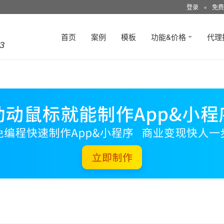
登录
●
免费
首页
案例
模板
功能&价格
代理
3