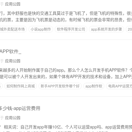
自于
应用公园
行，其中舒服也是快的交通工具莫过于是飞机了，但是飞机的特殊性，很
机的票，主要是因为飞机票是动态的，有时候飞机的票会非常的昂贵，但
同城外卖配送市场
小说app制作
软件程序开发公司
app系统开发的步骤
2
PP软件_
自于
应用公园
来越多的人开始制作属于自己的app。那么个人怎么开发手机APP软件？
P是可以被个人开发出来的，如果个体有APP开发的技术和设备，加上AP
格
如何制作网上商城
新手APP开发软件哪个好
app制作软
电商APP运营
多少钱-app运营费用
自于
应用公园
APP需要