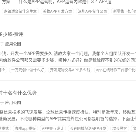
广方案 什么是APP运营呢，APP运营内容是什么？APP运
乡镇适合做什么生意
美妆APP开发方案
深圳APP制作公司
新零售下如何
多少钱-费用
自于
应用公园
少钱，开发一个APP需要多久 请教大家一个问题，我想个人组团队开发一
包给软件公司那又需要多少钱，哪种方式好？你是我触摸不到的光线的回复：
哪个
一万元创业做什么好
开发宠物交易APP多少钱
app在线制作平台哪个
生活通
前十名有什么优势_
自于
应用公园
网络信息技术的飞速发展，全球信息传播速度极快，特别是近年来，移动互
的蓬勃发展。不论哪种类型的APP其实找外包公司都是明智的选择，下面让作
营模式
咖啡app模板
APP交互设计
长春同城配送APP开发
增长黑客