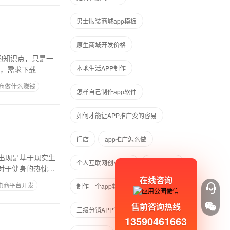
男士服装商城app模板
原生商城开发价格
的知识点，只是一
本地生活APP制作
的，需求下载
商做什么赚钱
怎样自己制作app软件
如何才能让APP推广变的容易
门店
app推广怎么做
出现是基于现实生
个人互联网创业项目
教育类app
对于健身的热忱有
在线咨询
电商平台开发
制作一个app软件需要多少钱
售前咨询热线
三级分销APP制作
美容APP
13590461663