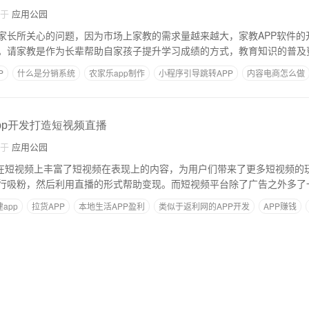
自于
应用公园
家长所关心的问题，因为市场上家教的需求量越来越大，家教APP软件的
。请家教是作为长辈帮助自家孩子提升学习成绩的方式，教育知识的普及
P
什么是分销系统
农家乐app制作
小程序引导跳转APP
内容电商怎么做
pp开发打造短视频直播
自于
应用公园
发在短视频上丰富了短视频在表现上的内容，为用户们带来了更多短视频的
行吸粉，然后利用直播的形式帮助变现。而短视频平台除了广告之外多了
app
拉货APP
本地生活APP盈利
类似于返利网的APP开发
APP赚钱