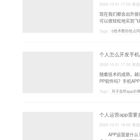
2020-10-31 17:00
来
现在我们都会出外旅
可以很轻松地买到飞
便宜
Tags:
0技术教你抢占
旅游app价格
个人怎么开发手机A
2020-10-31 17:30
来
随着技术的成熟，越
PP软件吗？手机AP
Tags:
月子会所app价
商城app系统开发
个人运营app需要
2020-10-31 18:00
来
APP运营是什么？ 相关词：自己开发app年赚10亿、个人可以运营app吗、app运营费用预算、运营