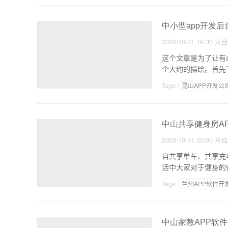
中小型app开发
2020-10-31 19:30
来
这个文章是为了让有
个大约的描绘。首先了
Tags:
昆山APP开发公
APP外包制作
中山共享健身房A
2020-10-31 20:00
来
自共享单车、共享充
活中大家对于健身的
了
Tags:
兰州APP软件开
做软件开发
中山家教APP软