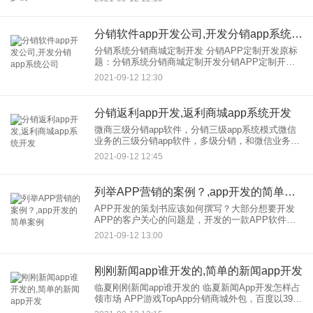
如何使用开发商城App？商城APP
分销软件app开发公司,开发分销app系统公司
分销系统分销商城定制开发 分销APP定制开发原标
题：分销系统分销商城定制开发分销APP定制开发
随着移动设备的普及， 随着互联网时代的到来，分
2021-09-12 12:30
销APP分销软件已经成为人们的生活方式。分销
分销返利app开发,返利商城app系统开发
微商三级分销app软件，分销三级app系统模式微信
业务的三级分销app软件，多级分销，和微信业务的
三级佣金新模式，粉丝的消费可以发展成分销商
2021-09-12 12:45
家，让产品快速引爆市场，提高销售转化率，赢得*
*口碑效应，
列举APP营销的案例？,app开发的简单案例
APP开发的策划书应该如何撰写？大部分想要开发
APP的客户关心的问题是，开发的一款APP软件需
要多少钱？然而开发公司在APP的功能没有搞清楚
2021-09-12 13:00
之前，无法给出准确的报价。 因此，客户需要向开
发， AP
刚刚新闻app谁开发的,简单的新闻app开发
临夏刚刚新闻app谁开发的 临夏新闻App开发怎样占
领市场 APP游戏TopApp分销商城外包，百度以39%
排名靠前 app外包，今日，北京大学商场与媒体研究