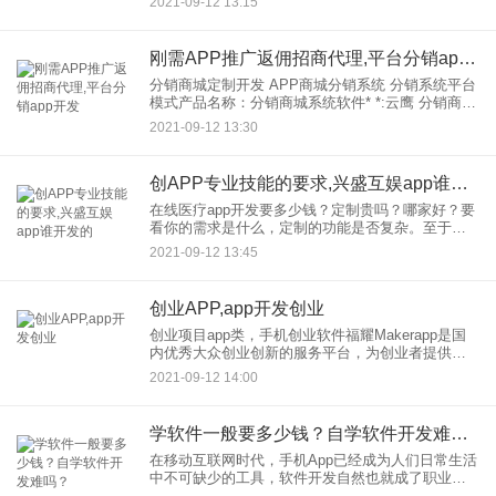
2021-09-12 13:15
中心发布5月《移动分发商场研究陈述》(
刚需APP推广返佣招商代理,平台分销app开发
分销商城定制开发 APP商城分销系统 分销系统平台
模式产品名称：分销商城系统软件* *:云鹰 分销商城
定制开发| APP商城分销系统|分销系统平台模式 分
2021-09-12 13:30
销系统平台，分销系统，分销商城，
创APP专业技能的要求,兴盛互娱app谁开发的
在线医疗app开发要多少钱？定制贵吗？哪家好？要
看你的需求是什么，定制的功能是否复杂。至于是
否需要20万元，作为开发，的专业公司，需要看你
2021-09-12 13:45
的需求，分析后给你答案。总的来说，价格是20，
000-50，0
创业APP,app开发创业
创业项目app类，手机创业软件福耀Makerapp是国
内优秀大众创业创新的服务平台，为创业者提供创
业融资、创业培训等产品和服务，累计服务数百万
2021-09-12 14:00
创业者，通过线上线下形式比较比较全面向创业者
和投资者展示创
学软件一般要多少钱？自学软件开发难吗？
在移动互联网时代，手机App已经成为人们日常生活
中不可缺少的工具，软件开发自然也就成了职业。
很多零基础零经验的人都想学软件app开发，但不可