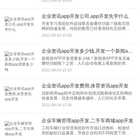
2021-09-04 14:45
必备类型是资讯APP。但是应用的种类太多了，资
讯APP有什么魔
企业资讯app开发公司,app开发先学什么
开发学习系统软件必须要具备哪些功能？随着互联
网的快速发展，传统的教育已经逐渐转向互联网，
互联网更加方便快捷。如今，学习系统软件已经逐
2021-09-04 15:00
渐改变了观众了解教育的习惯 根据目前公司，开
发，学习系统软件的调
企业资讯app开发多少钱,开发一个新闻app需要多少钱
新闻类APP开发需要多少钱？新闻类APP开发具备
哪些功能呢？之前，人们会在电视上看新闻的资
讯，但现在他们可以通过新闻app开发，浏览资讯，
2021-09-04 15:15
这给人们的生活带来了许多好处。如今，即使用户
可以在网上获得各种
企业资讯app开发费用,体育资讯app开发
浅析商用app软件定制和外包情况随着移动互联网的
快速发展，信息传播越来越快，人们对此非常重
视。企业有开发自己的商业应用。因此，定制和外
2021-09-04 15:30
包的商业app成为了开发商业app软件行业的热门话
题今天，我将做一
企业车辆管理app开发,二手车商城app开发
工程车辆行业管理系统软件市场日趋饱和，粗放经
营的缺陷日益暴露，导致企业利润不同程度下滑。
为了满足工程车辆行业客户的个性化需求，适应未