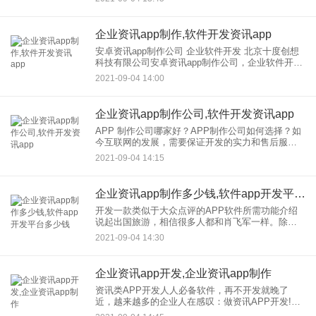
品。例如，通过大数据开发app，企业可以更好地了
解用户需求，更好地测
企业资讯app制作,软件开发资讯app
安卓资讯app制作公司 企业软件开发 北京十度创想
科技有限公司安卓资讯app制作公司，企业软件开
发，了解安卓，资讯，app制作，公司，和企业，的
2021-09-04 14:00
软件开发，打破了传统阅读模式所需要的线性时
间，较大化利用
企业资讯app制作公司,软件开发资讯app
APP 制作公司哪家好？APP制作公司如何选择？如
今互联网的发展，需要保证开发的实力和售后服
务。帮助企业更好地选择app制作和公司。首先要看
2021-09-04 14:15
的是这个公司是否有自己的团队。如果没有，就会
有分包。大分包
企业资讯app制作多少钱,软件app开发平台多少钱
开发一款类似于大众点评的APP软件所需功能介绍
说起出国旅游，相信很多人都和肖飞军一样。除了
查询特价机票、实惠酒店、旅游线路，重要的是
2021-09-04 14:30
——家餐厅和地方特色美食！在国内可能会有公开
的评论，但在国外，完全是
企业资讯app开发,企业资讯app制作
资讯类APP开发人人必备软件，再不开发就晚了
近，越来越多的企业人在感叹：做资讯APP开发!都
来不及了这是为什么？根据某机构的调查，APP的